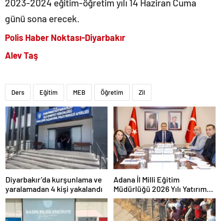
2023-2024 eğitim-öğretim yılı 14 Haziran Cuma
günü sona erecek.
Polis Haber Noktası-Diyarbakır
Alev Taş
Ders
Eğitim
MEB
Öğretim
Zil
Diyarbakır’da kurşunlama ve
Adana İl Milli Eğitim
yaralamadan 4 kişi yakalandı
Müdürlüğü 2026 Yılı Yatırım
Programı değerlendirildi