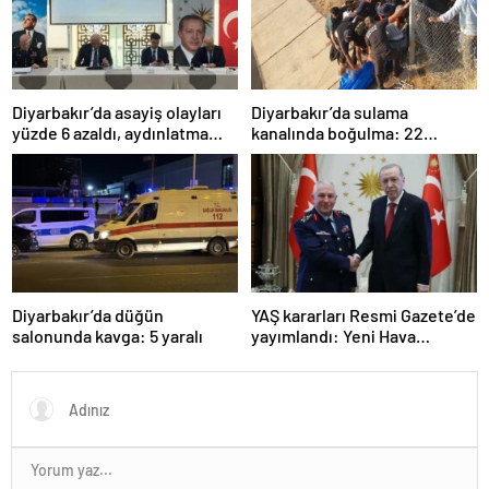
Diyarbakır’da asayiş olayları
Diyarbakır’da sulama
yüzde 6 azaldı, aydınlatma
kanalında boğulma: 22
oranı yüzde 98’e yükseldi
yaşındaki genç hayatını
kaybetti
Diyarbakır’da düğün
YAŞ kararları Resmi Gazete’de
salonunda kavga: 5 yaralı
yayımlandı: Yeni Hava
Kuvvetleri Komutanı
Orgeneral Rafet Dalkıran