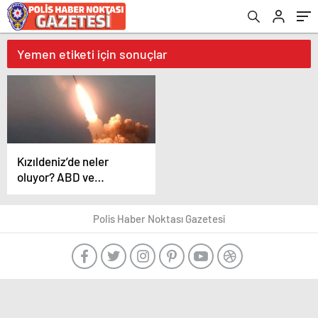
Yemen etiketi için sonuçlar
Kızıldeniz’de neler
oluyor? ABD ve
İngiltere Yemen’i
bombalıyor!
Polis Haber Noktası Gazetesi
Husilerden açıklama
geldi! İşte dakika
dakika yaşananlar..