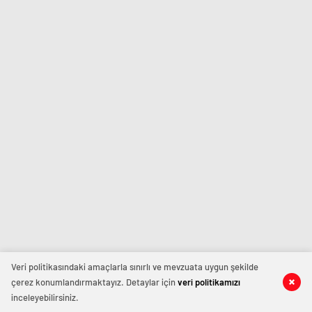
Veri politikasındaki amaçlarla sınırlı ve mevzuata uygun şekilde
çerez konumlandırmaktayız. Detaylar için
veri politikamızı
inceleyebilirsiniz.