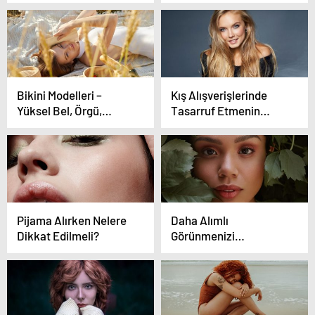
Bikini Modelleri –
Kış Alışverişlerinde
Yüksel Bel, Örgü,
Tasarruf Etmenin
Şortlu Bikini Ve Mayo
Yolları
Modelleri
Pijama Alırken Nelere
Daha Alımlı
Dikkat Edilmeli?
Görünmenizi
Sağlayacak 6 Stil
Düzenlemesi