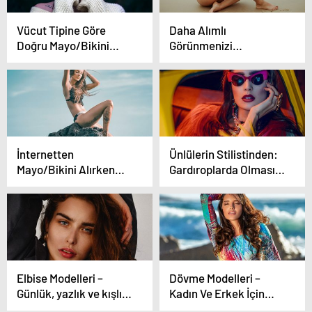
Vücut Tipine Göre
Daha Alımlı
Doğru Mayo/Bikini
Görünmenizi
Seçimi
Sağlayacak 6 Stil
Düzenlemesi
İnternetten
Ünlülerin Stilistinden:
Mayo/Bikini Alırken
Gardıroplarda Olması
Nelere Dikkat Etmeli?
Gereken 5 Parça
Elbise Modelleri –
Dövme Modelleri –
Günlük, yazlık ve kışlık
Kadın Ve Erkek İçin
olan uzun ve kısa
Kolay, Küçük, Gül Ve