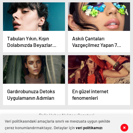
elbise modelleri
Yazı Dövme Modelleri
Tabuları Yıkın, Kışın
Askılı Çantaları
Dolabınızda Beyazlara
Vazgeçilmez Yapan 7
Yer Açın!
Özellik
Gardırobunuza Detoks
En güzel internet
Uygulamanın Adımları
fenomenleri
Polis Haber Noktası Gazetesi
Veri politikasındaki amaçlarla sınırlı ve mevzuata uygun şekilde
çerez konumlandırmaktayız. Detaylar için
veri politikamızı