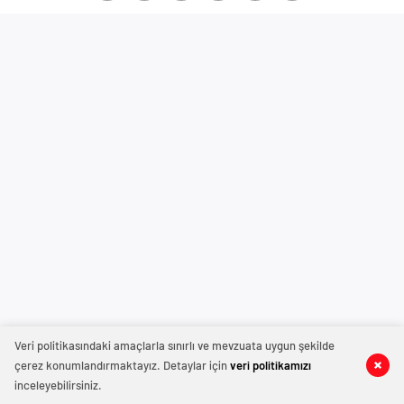
Veri politikasındaki amaçlarla sınırlı ve mevzuata uygun şekilde
çerez konumlandırmaktayız. Detaylar için
veri politikamızı
inceleyebilirsiniz.