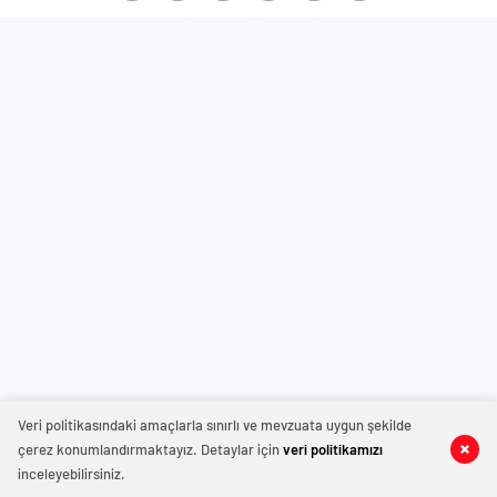
Veri politikasındaki amaçlarla sınırlı ve mevzuata uygun şekilde
çerez konumlandırmaktayız. Detaylar için
veri politikamızı
inceleyebilirsiniz.