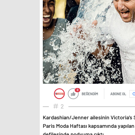
0
BEĞENDİM
ABONE OL
2
Kardashian/Jenner ailesinin Victoria’s 
Paris Moda Haftası kapsamında yapılan
defilesinde podyuma çıktı.