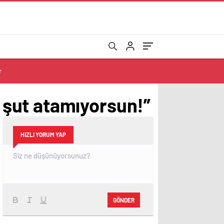
r
şut atamıyorsun!”
HIZLI YORUM YAP
GÖNDER