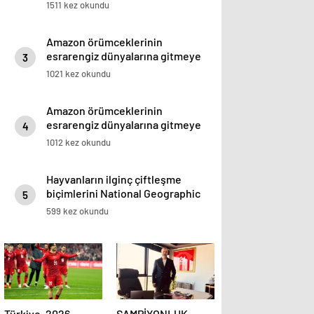
1511 kez okundu
Amazon örümceklerinin
esrarengiz dünyalarına gitmeye
3
hazır olun.
1021 kez okundu
Amazon örümceklerinin
esrarengiz dünyalarına gitmeye
4
hazır olun.
1012 kez okundu
Hayvanların ilginç çiftleşme
biçimlerini National Geographic
5
görüntüledi.
599 kez okundu
Türkiye, 2026
ŞAMPİYONLUK