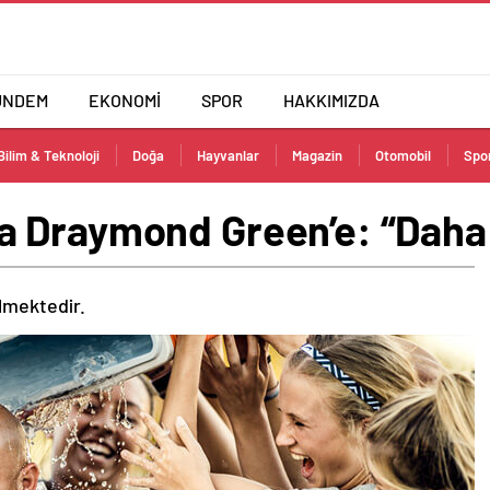
ÜNDEM
EKONOMİ
SPOR
HAKKIMIZDA
Bilim & Teknoloji
Doğa
Hayvanlar
Magazin
Otomobil
Spo
 Draymond Green’e: “Daha 
ilmektedir.