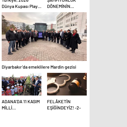
Dünya Kupası Play-
DÖNEMİNİN
off Finaline
ASBAŞKANI
Yükseldi!
KONUŞTU:
DİYARBEKİRSPOR
SAHİPSİZ
KALMAMALI
Diyarbakır’da emeklilere Mardin gezisi
ADANA’DA 11 KASIM
FELÂKETİN
MİLLİ
EŞİĞİNDEYİZ! -2-
AĞAÇLANDIRMA
GÜNÜ’NDE
FİDANLAR