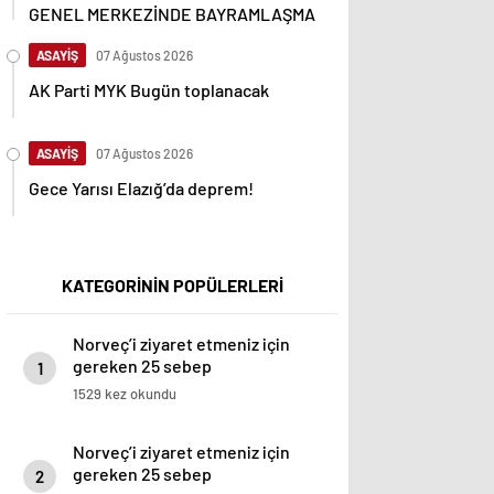
GENEL MERKEZİNDE BAYRAMLAŞMA
ASAYİŞ
07 Ağustos 2026
AK Parti MYK Bugün toplanacak
ASAYİŞ
07 Ağustos 2026
Gece Yarısı Elazığ’da deprem!
KATEGORİNİN POPÜLERLERİ
Norveç’i ziyaret etmeniz için
gereken 25 sebep
1
1529 kez okundu
Norveç’i ziyaret etmeniz için
gereken 25 sebep
2