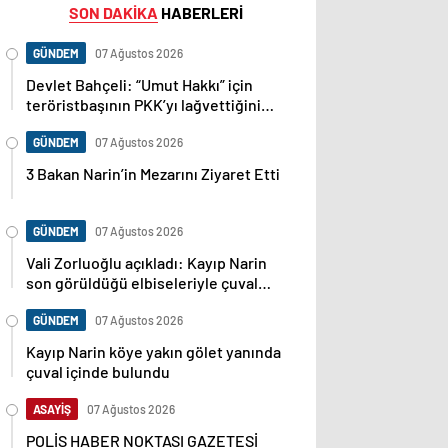
SON DAKİKA
HABERLERİ
GÜNDEM
07 Ağustos 2026
Devlet Bahçeli: “Umut Hakkı” için
teröristbaşının PKK’yı lağvettiğini
haykırması şart
GÜNDEM
07 Ağustos 2026
3 Bakan Narin’in Mezarını Ziyaret Etti
GÜNDEM
07 Ağustos 2026
Vali Zorluoğlu açıkladı: Kayıp Narin
son görüldüğü elbiseleriyle çuval
içinde bulundu
GÜNDEM
07 Ağustos 2026
Kayıp Narin köye yakın gölet yanında
çuval içinde bulundu
ASAYİŞ
07 Ağustos 2026
POLİS HABER NOKTASI GAZETESİ