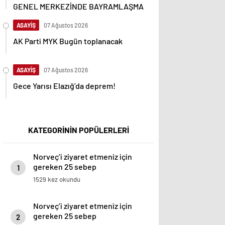
GENEL MERKEZİNDE BAYRAMLAŞMA
ASAYİŞ
07 Ağustos 2026
AK Parti MYK Bugün toplanacak
ASAYİŞ
07 Ağustos 2026
Gece Yarısı Elazığ’da deprem!
KATEGORİNİN POPÜLERLERİ
Norveç’i ziyaret etmeniz için
gereken 25 sebep
1
1529 kez okundu
Norveç’i ziyaret etmeniz için
gereken 25 sebep
2