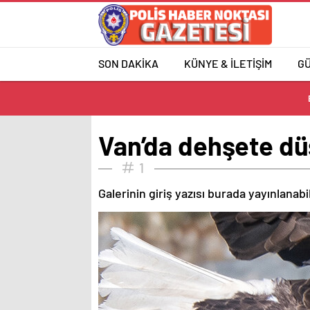
SON DAKİKA
KÜNYE & İLETİŞİM
G
Van’da dehşete düş
1
Galerinin giriş yazısı burada yayınlanab