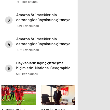
1511 kez okundu
Amazon örümceklerinin
esrarengiz dünyalarına gitmeye
3
hazır olun.
1021 kez okundu
Amazon örümceklerinin
esrarengiz dünyalarına gitmeye
4
hazır olun.
1012 kez okundu
Hayvanların ilginç çiftleşme
biçimlerini National Geographic
5
görüntüledi.
599 kez okundu
Türkiye, 2026
ŞAMPİYONLUK