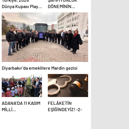
Dünya Kupası Play-
DÖNEMİNİN
off Finaline
ASBAŞKANI
Yükseldi!
KONUŞTU:
DİYARBEKİRSPOR
SAHİPSİZ
KALMAMALI
Diyarbakır’da emeklilere Mardin gezisi
ADANA’DA 11 KASIM
FELÂKETİN
MİLLİ
EŞİĞİNDEYİZ! -2-
AĞAÇLANDIRMA
GÜNÜ’NDE
FİDANLAR