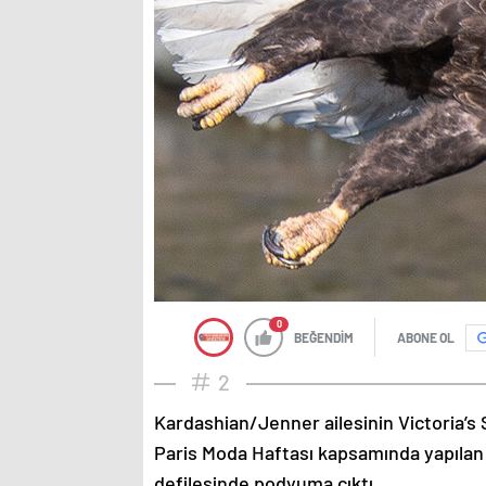
0
BEĞENDİM
ABONE OL
2
Kardashian/Jenner ailesinin Victoria’s 
Paris Moda Haftası kapsamında yapılan
defilesinde podyuma çıktı.