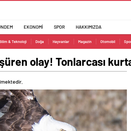
ÜNDEM
EKONOMİ
SPOR
HAKKIMIZDA
Bilim & Teknoloji
Doğa
Hayvanlar
Magazin
Otomobil
Spo
üren olay! Tonlarcası kurta
ilmektedir.