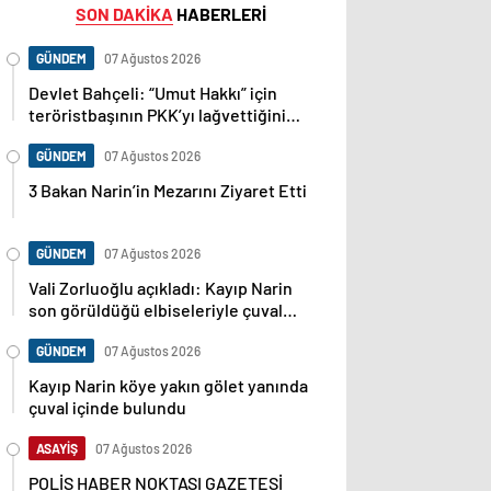
SON DAKİKA
HABERLERİ
GÜNDEM
07 Ağustos 2026
Devlet Bahçeli: “Umut Hakkı” için
teröristbaşının PKK’yı lağvettiğini
haykırması şart
GÜNDEM
07 Ağustos 2026
3 Bakan Narin’in Mezarını Ziyaret Etti
GÜNDEM
07 Ağustos 2026
Vali Zorluoğlu açıkladı: Kayıp Narin
son görüldüğü elbiseleriyle çuval
içinde bulundu
GÜNDEM
07 Ağustos 2026
Kayıp Narin köye yakın gölet yanında
çuval içinde bulundu
ASAYİŞ
07 Ağustos 2026
POLİS HABER NOKTASI GAZETESİ