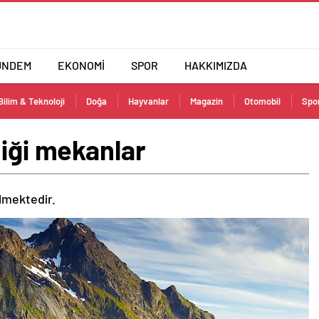
ÜNDEM
EKONOMİ
SPOR
HAKKIMIZDA
Bilim & Teknoloji
Doğa
Hayvanlar
Magazin
Otomobil
Spo
diği mekanlar
ilmektedir.