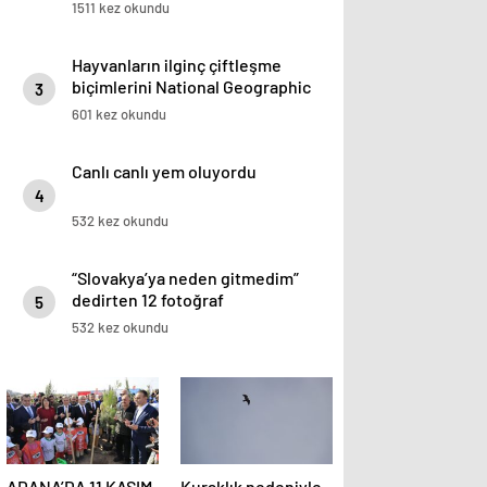
1511 kez okundu
Hayvanların ilginç çiftleşme
biçimlerini National Geographic
3
görüntüledi.
601 kez okundu
Canlı canlı yem oluyordu
4
532 kez okundu
“Slovakya’ya neden gitmedim”
dedirten 12 fotoğraf
5
532 kez okundu
ADANA’DA 11 KASIM
Kuraklık nedeniyle