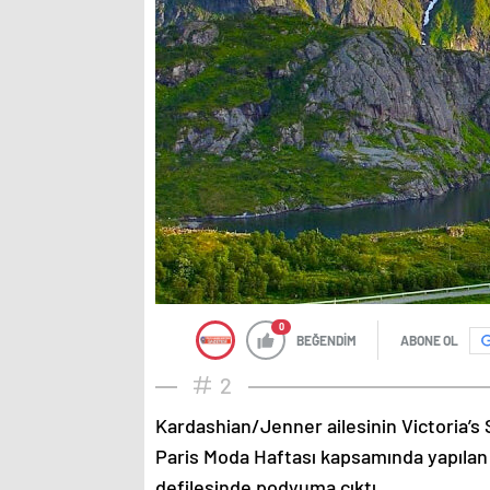
0
BEĞENDİM
ABONE OL
2
Kardashian/Jenner ailesinin Victoria’s 
Paris Moda Haftası kapsamında yapılan
defilesinde podyuma çıktı.