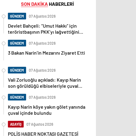
SON DAKİKA
HABERLERİ
GÜNDEM
07 Ağustos 2026
Devlet Bahçeli: “Umut Hakkı” için
teröristbaşının PKK’yı lağvettiğini
haykırması şart
GÜNDEM
07 Ağustos 2026
3 Bakan Narin’in Mezarını Ziyaret Etti
GÜNDEM
07 Ağustos 2026
Vali Zorluoğlu açıkladı: Kayıp Narin
son görüldüğü elbiseleriyle çuval
içinde bulundu
GÜNDEM
07 Ağustos 2026
Kayıp Narin köye yakın gölet yanında
çuval içinde bulundu
ASAYİŞ
07 Ağustos 2026
POLİS HABER NOKTASI GAZETESİ