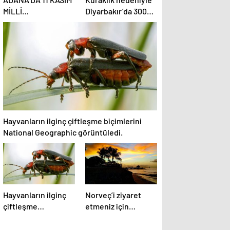
MİLLİ
Diyarbakır’da 300
AĞAÇLANDIRMA
kuş türü tehdit
GÜNÜ’NDE
altında
FİDANLAR
TOPRAKLA
BULUŞTU
Hayvanların ilginç çiftleşme biçimlerini
National Geographic görüntüledi.
Hayvanların ilginç
Norveç’i ziyaret
çiftleşme
etmeniz için
biçimlerini National
gereken 25 sebep
Geographic