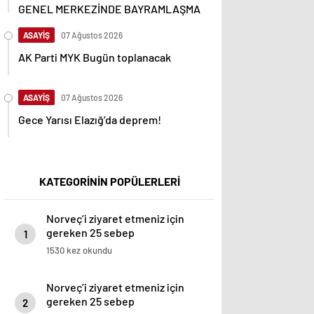
GENEL MERKEZİNDE BAYRAMLAŞMA
ASAYİŞ
07 Ağustos 2026
AK Parti MYK Bugün toplanacak
ASAYİŞ
07 Ağustos 2026
Gece Yarısı Elazığ’da deprem!
KATEGORİNİN POPÜLERLERİ
Norveç’i ziyaret etmeniz için
gereken 25 sebep
1
1530 kez okundu
Norveç’i ziyaret etmeniz için
gereken 25 sebep
2