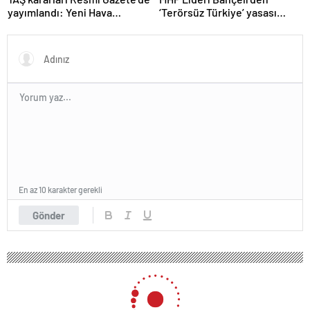
yayımlandı: Yeni Hava
‘Terörsüz Türkiye’ yasası
Kuvvetleri Komutanı
açıklaması: “Herkes kazandı”
Orgeneral Rafet Dalkıran
En az 10 karakter gerekli
Gönder