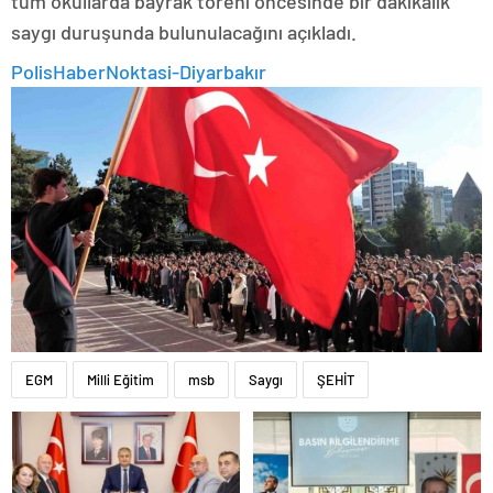
tüm okullarda bayrak töreni öncesinde bir dakikalık
saygı duruşunda bulunulacağını açıkladı.
PolisHaberNoktasi-Diyarbakır
EGM
Milli Eğitim
msb
Saygı
ŞEHİT