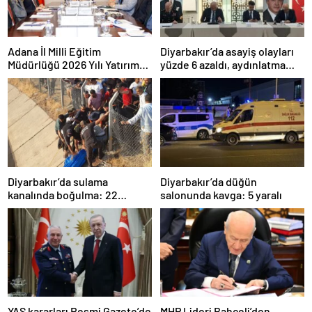
Adana İl Milli Eğitim
Diyarbakır’da asayiş olayları
Müdürlüğü 2026 Yılı Yatırım
yüzde 6 azaldı, aydınlatma
Programı değerlendirildi
oranı yüzde 98’e yükseldi
Diyarbakır’da sulama
Diyarbakır’da düğün
kanalında boğulma: 22
salonunda kavga: 5 yaralı
yaşındaki genç hayatını
kaybetti
YAŞ kararları Resmi Gazete’de
MHP Lideri Bahçeli’den