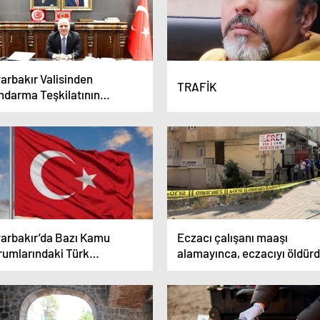
arbakır Valisinden
TRAFİK
ndarma Teşkilatının
ruluşunun 186. Yıl Dönümü
tlama Mesajı
yarbakır’da Bazı Kamu
Eczacı çalışanı maaşı
rumlarındaki Türk
alamayınca, eczacıyı öldür
yraklarının Durumu içler
ısı…