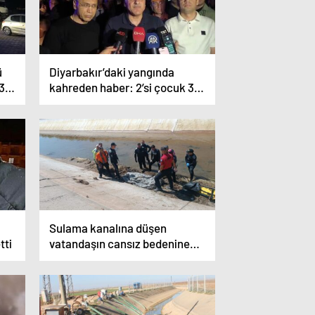
ü
Diyarbakır’daki yangında
 3
kahreden haber: 2’si çocuk 3
kişi hayatını kaybetti
Sulama kanalına düşen
tti
vatandaşın cansız bedenine
ulaşıldı