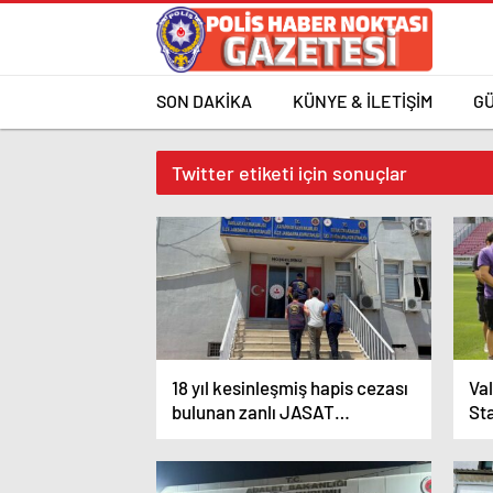
SON DAKİKA
KÜNYE & İLETİŞİM
G
Twitter etiketi için sonuçlar
18 yıl kesinleşmiş hapis cezası
Val
bulunan zanlı JASAT
St
tarafından yakalandı
bu