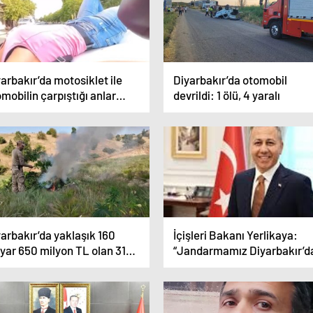
arbakır’da motosiklet ile
Diyarbakır’da otomobil
mobilin çarpıştığı anlar
devrildi: 1 ölü, 4 yaralı
sk kamerasına yansıdı
arbakır’da yaklaşık 160
İçişleri Bakanı Yerlikaya:
yar 650 milyon TL olan 319
“Jandarmamız Diyarbakır’d
nluk uyuşturucu maddenin
100 tondan fazla toz esrar e
pluma sunulmasının önüne
edilebilecek 12 milyon 389 b
ildi
adet kök kenevir ve skunk e
geçirdi”