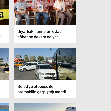
Diyarbakır anneleri evlat
ını
nöbetine devam ediyor
Belediye otobüsü ile
otomobilin çarpıştığı maddi
hasarlı kazada trafik felç oldu