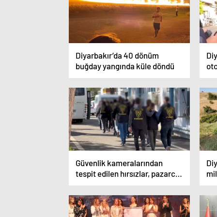
Diyarbakır’da 40 dönüm
Diy
buğday yangında küle döndü
oto
ka
Güvenlik kameralarından
Diy
tespit edilen hırsızlar, pazarcı
mil
ve simitçi kılığına giren polisler
to
tarafından yakalandı
to
geç