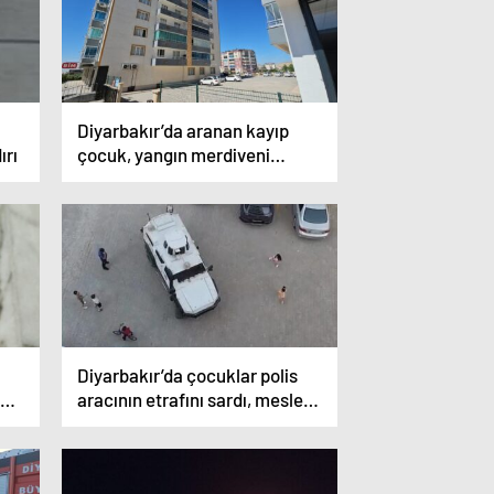
Diyarbakır’da aranan kayıp
ırı
çocuk, yangın merdiveni
boşluğunda ölü bulundu
Diyarbakır’da çocuklar polis
den
aracının etrafını sardı, meslek
tanıtımı ve araca
bindirilmeleriyle merakları
giderildi