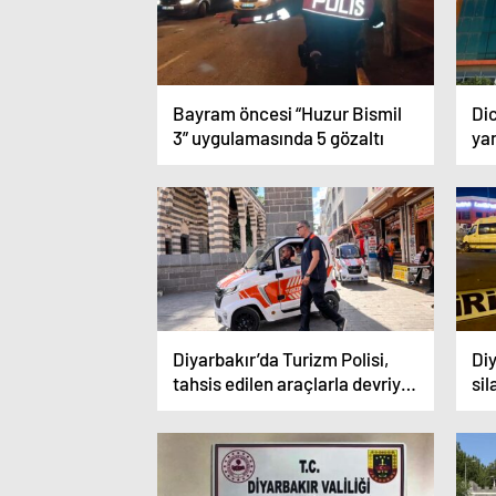
Bayram öncesi “Huzur Bismil
Di
3” uygulamasında 5 gözaltı
ya
Diyarbakır’da Turizm Polisi,
Diy
tahsis edilen araçlarla devriye
sil
atacak