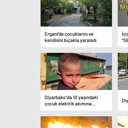
Ergani’de çocuklarını ve
İçi
kendisini bıçakla yaraladı
“S
ka
şüp
Diyarbakır’da 10 yaşındaki
Di
çocuk elektrik akımına
kapılarak hayatını kaybetti