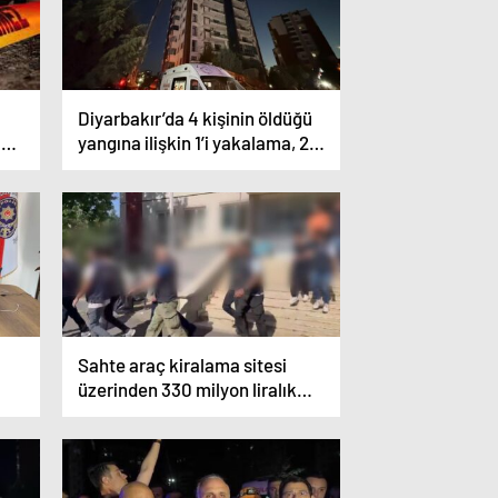
Diyarbakır’da 4 kişinin öldüğü
 2
yangına ilişkin 1’i yakalama, 2
gözaltı kararı
Sahte araç kiralama sitesi
üzerinden 330 milyon liralık
vurgunda 3 tutuklama