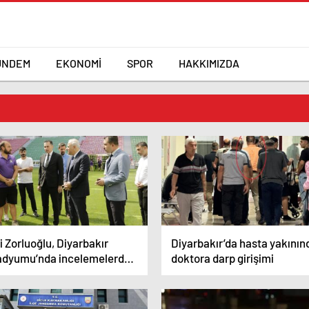
ÜNDEM
EKONOMİ
SPOR
HAKKIMIZDA
i Zorluoğlu, Diyarbakır
Diyarbakır’da hasta yakının
adyumu’nda incelemelerde
doktora darp girişimi
lundu