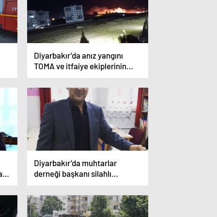
Diyarbakır’da anız yangını
TOMA ve itfaiye ekiplerinin
müdahalesiyle söndürüldü
Diyarbakır’da muhtarlar
a
derneği başkanı silahlı
lde
saldırıda hayatını kaybetti
in
le