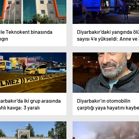
cle Teknokent binasında
Diyarbakır’daki yangında öl
ngın
sayısı 4’e yükseldi: Anne ve
çocuğu hayatını kaybetti
arbakır’da iki grup arasında
Diyarbakır’ın otomobilin
ahlı kavga: 3 yaralı
çarptığı yaya hayatını kaybe