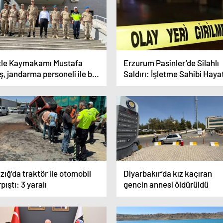
cle Kaymakamı Mustafa
Erzurum Pasinler’de Silahlı
ş, jandarma personeli ile bir
Saldırı: İşletme Sahibi Hayat
ya geldi
Kaybetti
zığ’da traktör ile otomobil
Diyarbakır’da kız kaçıran
pıştı: 3 yaralı
gencin annesi öldürüldü