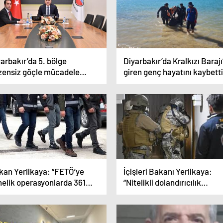
arbakır’da 5. bölge
Diyarbakır’da Kralkızı Barajı
zensiz göçle mücadele
giren genç hayatını kaybetti
rdinasyon toplantısı
çekleştirildi
kan Yerlikaya: “FETÖ’ye
İçişleri Bakanı Yerlikaya:
nelik operasyonlarda 361
“Nitelikli dolandırıcılık
heli yakalandı”
şebekelerine yönelik
düzenlediğimiz
operasyonlarımızda 181 şüph