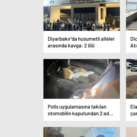
Diyarbakır’da husumetli aileler
Di
arasında kavga: 2 ölü
Atı
ara
Polis uygulamasına takılan
Ela
otomobilin kaputundan 2 adet
çar
kalaşnikof silah ele geçirildi