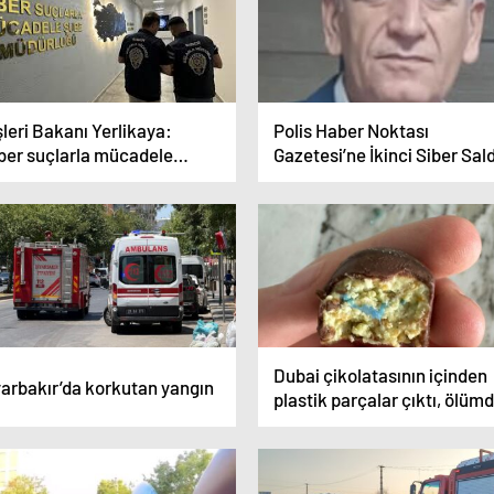
tutuklandı”
şleri Bakanı Yerlikaya:
Polis Haber Noktası
iber suçlarla mücadele
Gazetesi’ne İkinci Siber Sald
psamında son 3 günde 190
heliyi yakaladık”
Dubai çikolatasının içinden
yarbakır’da korkutan yangın
plastik parçalar çıktı, ölüm
dönen çocuğun imdadına
annesi yetişti