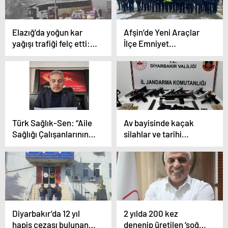
Elazığ’da yoğun kar
Afşin’de Yeni Araçlar
yağışı trafiği felç etti:
İlçe Emniyet
Kazalar ardı ardına
Müdürlüğü Hizmetine
geldi
Sunuldu
Türk Sağlık-Sen: “Aile
Av bayisinde kaçak
Sağlığı Çalışanlarının
silahlar ve tarihi
Mağduriyetleri
eserler ele geçirildi
Giderilmeli”
Diyarbakır’da 12 yıl
2 yılda 200 kez
hapis cezası bulunan
denenip üretilen ‘soğuk