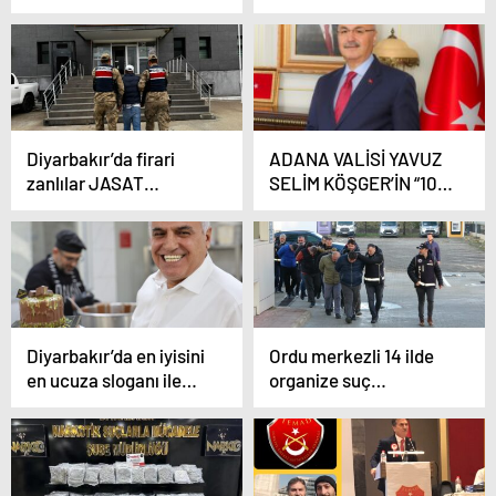
JASAT tarafından
yaralı
yakalandı
Diyarbakır’da firari
ADANA VALİSİ YAVUZ
zanlılar JASAT
SELİM KÖŞGER’İN “10
tarafından yakalandı
ARALIK DÜNYA İNSAN
HAKLARI GÜNÜ”
MESAJI
Diyarbakır’da en iyisini
Ordu merkezli 14 ilde
en ucuza sloganı ile
organize suç
Dubai çikolatası
operasyonu: 24
Hacıbaba’dan
tutuklama