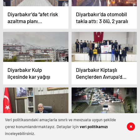
Diyarbakır’da “afet risk
Diyarbakır’da otomobil
azaltma planı
takla attı: 3 ölü, 2 yaralı
toplantısı” düzenlendi
Diyarbakır Kulp
Diyarbakır Kiptaşlı
ilçesinde kar yağışı
Gençlerden Avrupa’da
Güneş Enerjisi
Başarısı!
Veri politikasındaki amaçlarla sınırlı ve mevzuata uygun şekilde
GENEL BAŞKAN
Yalova merkezli 3 ilde
çerez konumlandırmaktayız. Detaylar için
veri politikamızı
ERGÜNÖZ’DEN
silahlı suç örgütü
inceleyebilirsiniz.
ÖĞRETMENLER GÜNÜ
operasyonu: 6