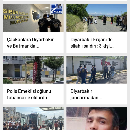
kılığında arayıp tuzağa
Dönüştü: 1 Ölü
düşürüyorlar!
Çapkanlara Diyarbakır
Diyarbakır Ergani’de
ve Batman’da
silahlı saldırı: 3 kişi
operasyon: 5 milyar
tutuklandı
kara para
Polis Emeklisi oğlunu
Diyarbakır
tabanca ile öldürdü
jandarmadan
operasyon: 162 kişi
yakalandı