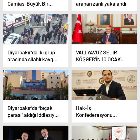
Camiası Büyük Bir
aranan zanlı yakalandı
Çınarını Kaybetti
Diyarbakır’da iki grup
VALİ YAVUZ SELİM
arasında silahlı kavga:
KÖŞGER’İN 10 OCAK
1 kadın ağır yaralı
ÇALIŞAN
GAZETECİLER GÜNÜ
MESAJI
Diyarbakır’da “bıçak
Hak-İş
parası” aldığı iddiasıyla
Konfederasyonu
biri doktor 3 kişi
Diyarbakır İl
tutuklandı
Başkanlığı’na Aküzüm
Atandı