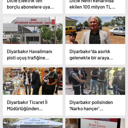
Dicle Elektrik’ten
Dicle Nehri kenarında
borçlu abonelere uyarı:
ekilen 100 milyon TL
Gerekirse kablolar
değerinde kenevir
toplanacak, enerji
imha edildi
sağlanmayacak
Diyarbakır Havalimanı
Diyarbakır’da asırlık
pisti uçuş trafiğine
gelenekte bir araya
kapatıldı
gelen gençler
birbirlerini kırbaçlıyor
Diyarbakır Ticaret İl
Diyarbakır polisinden
Müdürlüğünden
‘Narko hançer’
bayram öncesi
uygulaması
denetim