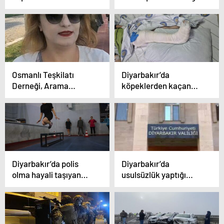
şüpheli tutuklandı
baklava’ 6 bin kişiye iş
kapısı açtı
Osmanlı Teşkilatı
Diyarbakır’da
Derneği, Arama
köpeklerden kaçan
Kurtarma Faaliyetleri
çocuğun bacağı kırıldı
kapsamında Elazığ İl
Başkanlığına Ayfer Koç
Atandı
Diyarbakır’da polis
Diyarbakır’da
olma hayali taşıyan
usulsüzlük yaptığı
aday adayları ter
belirlenen 7 özel eğitim
döküyor
kurumu süresiz
kapatıldı