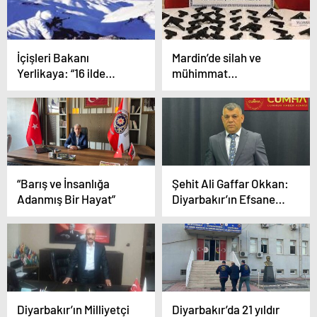
İçişleri Bakanı
Mardin’de silah ve
Yerlikaya: “16 ilde
mühimmat
PKK/KCK’ya yönelik
kaçakçılığına yönelik
‘GÜRZ-43’
eş zamanlı operasyon:
operasyonlarında; 12
11 tutuklama
mağara, sığınak ve
barınma alanı imha
edildi”
“Barış ve İnsanlığa
Şehit Ali Gaffar Okkan:
Adanmış Bir Hayat”
Diyarbakır’ın Efsanevi
Kahramanı
Diyarbakır’ın Milliyetçi
Diyarbakır’da 21 yıldır