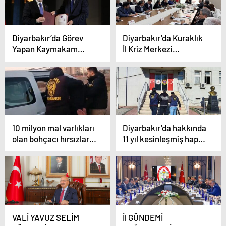
Diyarbakır’da Görev
Diyarbakır’da Kuraklık
Yapan Kaymakam
İl Kriz Merkezi
Hülür’e Meslek Ödülü
toplantısı yapıldı
Verildi
10 milyon mal varlıkları
Diyarbakır’da hakkında
olan bohçacı hırsızlara
11 yıl kesinleşmiş hapis
“Avcı” operasyonu: 14
cezası bulunan şahıs
tutuklama
yakalandı
VALİ YAVUZ SELİM
İl GÜNDEMİ