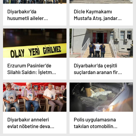
Diyarbakır’da
Dicle Kaymakamı
husumetli aileler
Mustafa Atış, jandarma
arasında kavga: 2 ölü
personeli ile bir araya
geldi
Erzurum Pasinler’de
Diyarbakır’da çeşitli
Silahlı Saldırı: İşletme
suçlardan aranan firari
Sahibi Hayatını
4 kişi yakalandı
Kaybetti
Diyarbakır anneleri
Polis uygulamasına
evlat nöbetine devam
takılan otomobilin
ediyor
kaputundan 2 adet