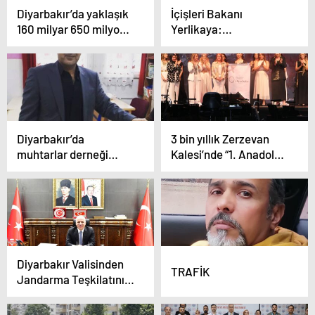
Diyarbakır’da yaklaşık
İçişleri Bakanı
160 milyar 650 milyon
Yerlikaya:
TL olan 319 tonluk
“Jandarmamız
uyuşturucu maddenin
Diyarbakır’da 100
topluma sunulmasının
tondan fazla toz esrar
önüne geçildi
elde edilebilecek 12
milyon 389 bin adet
kök kenevir ve skunk
ele geçirdi”
Diyarbakır’da
3 bin yıllık Zerzevan
muhtarlar derneği
Kalesi’nde “1. Anadolu
başkanı silahlı saldırıda
Opera ve Bale
hayatını kaybetti
Festivali” düzenlendi
Diyarbakır Valisinden
TRAFİK
Jandarma Teşkilatının
Kuruluşunun 186. Yıl
Dönümü Kutlama