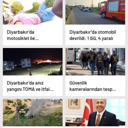
bindirilmeleriyle
merakları giderildi
Diyarbakır’da
Diyarbakır’da otomobil
motosiklet ile
devrildi: 1 ölü, 4 yaralı
otomobilin çarpıştığı
anlar kask kamerasına
yansıdı
Diyarbakır’da anız
Güvenlik
yangını TOMA ve itfaiye
kameralarından tespit
ekiplerinin
edilen hırsızlar, pazarcı
müdahalesiyle
ve simitçi kılığına giren
söndürüldü
polisler tarafından
yakalandı