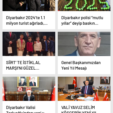
Diyarbakır 2024’te 1.1
Diyarbakır polisi “mutlu
milyon turist ağırladı,
yıllar” deyip baskın
2025’te 3 milyon
yaptı: 5 gözaltı
hedefleniyor
SİİRT’ TE İSTİKLAL
Genel Başkanımızdan
MARŞI’NI GÜZEL
Yeni Yıl Mesajı
OKUMA YARIŞMASI
DÜZENLENDİ
Diyarbakır Valisi
VALİ YAVUZ SELİM
Zorluoğlu’ndan yeni yıl
KÖŞGER’İN YENİ YIL