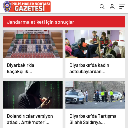
Jandarma etiketi için sonuçlar
Diyarbakır’da
Diyarbakır’da kadın
kaçakçılık
astsubaylardan
operasyonlarında 9 ton
kırsalda aile içi şiddet
et ve binlerce paket
eğitimi
sigara ele geçirildi
Dolandırıcılar versiyon
Diyarbakır’da Tartışma
atladı: Artık ‘noter’
Silahlı Saldırıya