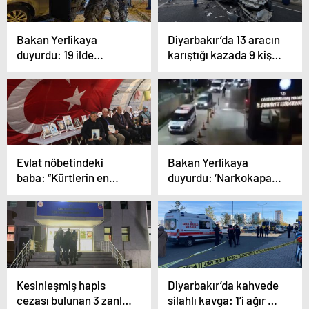
Bakan Yerlikaya
Diyarbakır’da 13 aracın
duyurdu: 19 ilde
karıştığı kazada 9 kişi
düzenlenen “Gürz-30”
yaralandı
operasyonlarında 40
şüpheli terör örgütü
mensubu yakalandı
Evlat nöbetindeki
Bakan Yerlikaya
baba: “Kürtlerin en
duyurdu: ‘Narkokapan-
büyük düşmanı, PKK
3’ operasyonlarında
örgütüdür”
Kesinleşmiş hapis
Diyarbakır’da kahvede
cezası bulunan 3 zanlı
silahlı kavga: 1’i ağır 4