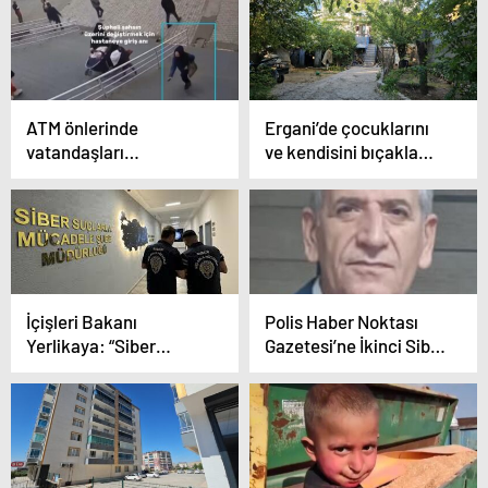
şüpheli yakalandı”
şebekelerine yönelik
düzenlediğimiz
operasyonlarımızda 181
şüpheli tutuklandı”
ATM önlerinde
Ergani’de çocuklarını
vatandaşları
ve kendisini bıçakla
dolandıran şüphelilerin
yaraladı
kılık değiştirip
kaçmaları kameralara
yansıdı
İçişleri Bakanı
Polis Haber Noktası
Yerlikaya: “Siber
Gazetesi’ne İkinci Siber
suçlarla mücadele
Saldırı
kapsamında son 3
günde 190 şüpheliyi
yakaladık”