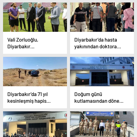
yakalandı
Vali Zorluoğlu,
Diyarbakır’da hasta
Diyarbakır
yakınından doktora
Stadyumu’nda
darp girişimi
incelemelerde bulundu
Diyarbakır’da 71 yıl
Doğum günü
kesinleşmiş hapis
kutlamasından dönen
cezası ile 20 yıldır
kadın, silahlı saldırıda
aranan şahıs yakalandı
hayatını kaybetti.