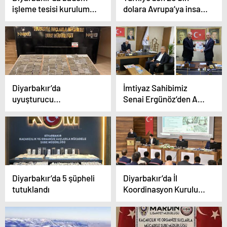
işleme tesisi kurulumu
dolara Avrupa’ya insan
için protokol imzalandı
kaçırıyor
Diyarbakır’da
İmtiyaz Sahibimiz
uyuşturucu
Senai Ergünöz’den Ak
operasyonlarında 68
Parti İl Başkanı Ömer
şüpheli tutuklandı
İler’e Ziyaret
Diyarbakır’da 5 şüpheli
Diyarbakır’da İl
tutuklandı
Koordinasyon Kurulu
Toplantısı yapıldı