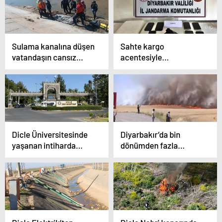
Sulama kanalına düşen
Sahte kargo
vatandaşın cansız
acentesiyle
bedenine ulaşıldı
uyuşturucu
sevkiyatında tutuklu
sayısı 9’a yükseldi
Dicle Üniversitesinde
Diyarbakır’da bin
yaşanan intiharda
dönümden fazla
öğrenci, bıraktığı notta
biçilmemiş buğday ve
hocasını işaret etti
arpa yangında kül oldu