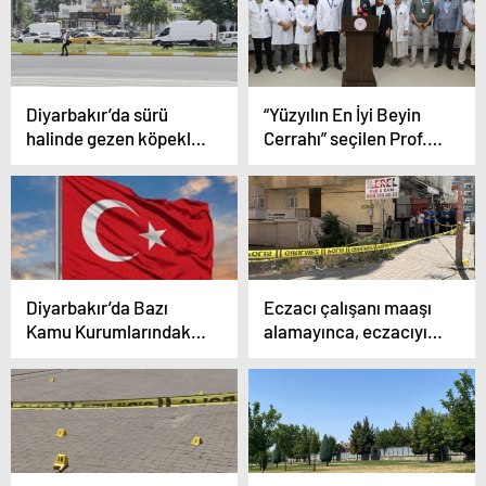
Mesajı
Diyarbakır’da sürü
“Yüzyılın En İyi Beyin
halinde gezen köpekler
Cerrahı” seçilen Prof.
vatandaşları korkuttu
Dr. Gazi Yaşargil,
Diyarbakır’da anıldı
Diyarbakır’da Bazı
Eczacı çalışanı maaşı
Kamu Kurumlarındaki
alamayınca, eczacıyı
Türk Bayraklarının
öldürdü
Durumu içler acısı…