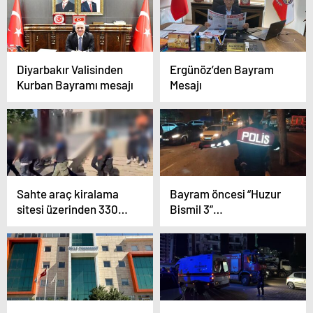
Diyarbakır Valisinden
Ergünöz’den Bayram
Kurban Bayramı mesajı
Mesajı
Sahte araç kiralama
Bayram öncesi “Huzur
sitesi üzerinden 330
Bismil 3”
milyon liralık vurgunda
uygulamasında 5
3 tutuklama
gözaltı