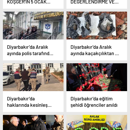
KÖŞGER’İN 5 OCAK
DEĞERLENDİRME VE
ADANA’NIN
KOORDİNASYON
KURTULUŞU’NUN 103.
TOPLANTISI YAPILDI
YIL DÖNÜMÜ
KUTLAMA MESAJI
Diyarbakır’da Aralık
Diyarbakır’da Aralık
ayında polis tarafından
ayında kaçakçılıktan 9
yakalanan 165 kişi
kişi tutuklandı
tutuklandı
Diyarbakır’da
Diyarbakır’da eğitim
haklarında kesinleşmiş
şehidi öğrenciler anıldı
hapis cezası bulunan 2
şahıs yakalandı