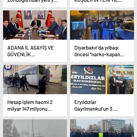
mesajı
MESAJI
ADANA İL ASAYİŞ VE
Diyarbakır’da yılbaşı
GÜVENLİK
öncesi “narko-kapan”
DEĞERLENDİRME
uygulaması
TOPLANTISI
GERÇEKLEŞTİRİLDİ
Hesap işlem hacmi 2
Eryıldızlar
milyar 147 milyonu
Gayrimenkul’un 3.
bulan bungalov çetesi
Şubesi Görkemli Bir
çökertildi: 12
Programla Hizmete
tutuklama
Açıldı