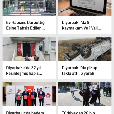
Ev Hapsini, Darbettiği
Diyarbakır’da 9
Eşine Tahsis Edilen
Kaymakam Ve 1 Vali
Evde Geçiren Koca
Yardımcısı Değişti
Tutuklandı
Diyarbakır’da 82 yıl
Diyarbakır’da pikap
kesinleşmiş hapis
takla attı: 3 yaralı
cezası bulunan zanlı
yakalandı
Diyarbakır’da badem
Türkiye’den 20 bin