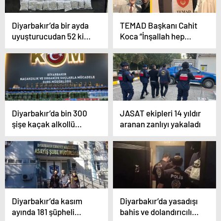
Diyarbakır’da bir ayda
TEMAD Başkanı Cahit
uyuşturucudan 52 kişi
Koca “İnşallah hep
tutuklandı
birlikte el ele vererek,
bu hedefleri
gerçekleştireceğiz”
Diyarbakır’da bin 300
JASAT ekipleri 14 yıldır
şişe kaçak alkollü
aranan zanlıyı yakaladı
içecek ele geçirildi
Diyarbakır’da kasım
Diyarbakır’da yasadışı
ayında 181 şüpheli
bahis ve dolandırıcılık