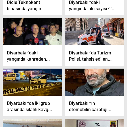
Dicle Teknokent
Diyarbakır’daki
binasında yangın
yangında ölü sayısı 4’e
yükseldi: Anne ve 3
çocuğu hayatını
kaybetti
Diyarbakır’daki
Diyarbakır’da Turizm
yangında kahreden
Polisi, tahsis edilen
haber: 2’si çocuk 3 kişi
araçlarla devriye
hayatını kaybetti
atacak
Diyarbakır’da iki grup
Diyarbakır’ın
arasında silahlı kavga:
otomobilin çarptığı
3 yaralı
yaya hayatını kaybetti