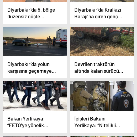
Diyarbakır’da 5. bölge
Diyarbakır’da Kralkızı
düzensiz göçle
Barajı’na giren genç
mücadele
hayatını kaybetti
koordinasyon
toplantısı
gerçekleştirildi
Diyarbakır’da yolun
Devrilen traktörün
karşısına geçemeye
altında kalan sürücü
çalışan çifte otomobil
hayatını kaybetti
çarptı: 1 ölü, 1 yaralı
Bakan Yerlikaya:
İçişleri Bakanı
“FETÖ’ye yönelik
Yerlikaya: “Nitelikli
operasyonlarda 361
dolandırıcılık