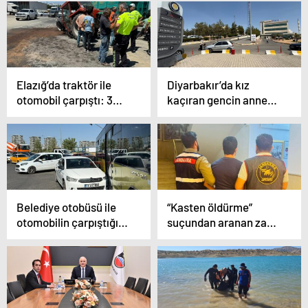
kalaşnikof silah ele
geçirildi
Elazığ’da traktör ile
Diyarbakır’da kız
otomobil çarpıştı: 3
kaçıran gencin annesi
yaralı
öldürüldü
Belediye otobüsü ile
“Kasten öldürme”
otomobilin çarpıştığı
suçundan aranan zanlı
maddi hasarlı kazada
JASAT tarafından
trafik felç oldu
yakalandı