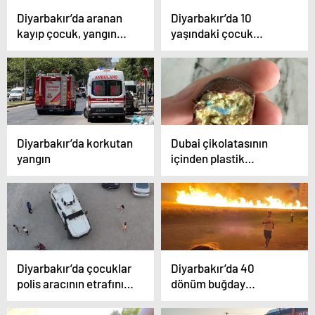
Diyarbakır’da aranan
Diyarbakır’da 10
kayıp çocuk, yangın
yaşındaki çocuk
merdiveni boşluğunda
elektrik akımına
ölü bulundu
kapılarak hayatını
kaybetti
Diyarbakır’da korkutan
Dubai çikolatasının
yangın
içinden plastik
parçalar çıktı, ölümden
dönen çocuğun
imdadına annesi yetişti
Diyarbakır’da çocuklar
Diyarbakır’da 40
polis aracının etrafını
dönüm buğday
sardı, meslek tanıtımı
yangında küle döndü
ve araca