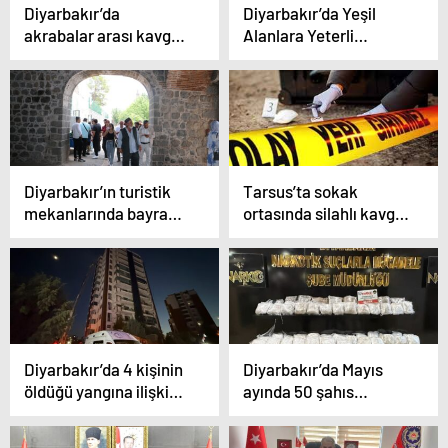
Diyarbakır’da
Diyarbakır’da Yeşil
akrabalar arası kavga:
Alanlara Yeterli
6 yaralı
Sulama Yapılmıyor
Diyarbakır’ın turistik
Tarsus’ta sokak
mekanlarında bayram
ortasında silahlı kavga:
yoğunluğu
2 kardeş öldü, 2 yaralı
Diyarbakır’da 4 kişinin
Diyarbakır’da Mayıs
öldüğü yangına ilişkin
ayında 50 şahıs
1’i yakalama, 2 gözaltı
uyuşturucudan
kararı
tutuklandı