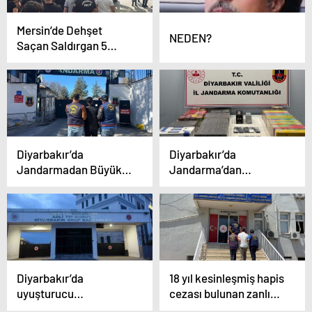
Mersin’de Dehşet
NEDEN?
Saçan Saldırgan 5
Kişiyi Öldürdü
Diyarbakır’da
Diyarbakır’da
Jandarmadan Büyük
Jandarma’dan
Operasyon: 111 Aranan
kaçakçılık ve
Şahıs Yakalandı
uyuşturucu
operasyonu
Diyarbakır’da
18 yıl kesinleşmiş hapis
uyuşturucu
cezası bulunan zanlı
operasyonu: 1 ölü
JASAT tarafından