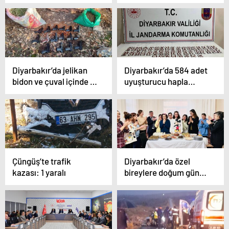
tutuklandı
operasyonu: 6
tutuklama
Diyarbakır’da jelikan
Diyarbakır’da 584 adet
bidon ve çuval içinde 16
uyuşturucu hapla
adet tabanca ele
yakalanan zanlı
geçirildi
tutuklandı
Çüngüş’te trafik
Diyarbakır’da özel
kazası: 1 yaralı
bireylere doğum günü
kutlaması