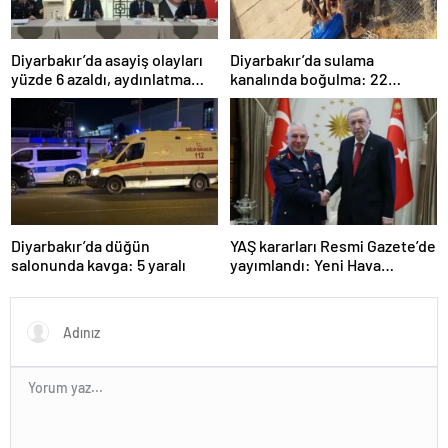
Diyarbakır’da asayiş olayları
Diyarbakır’da sulama
yüzde 6 azaldı, aydınlatma
kanalında boğulma: 22
oranı yüzde 98’e yükseldi
yaşındaki genç hayatını
kaybetti
Diyarbakır’da düğün
YAŞ kararları Resmi Gazete’de
salonunda kavga: 5 yaralı
yayımlandı: Yeni Hava
Kuvvetleri Komutanı
Orgeneral Rafet Dalkıran