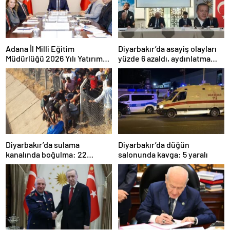
Adana İl Milli Eğitim
Diyarbakır’da asayiş olayları
Müdürlüğü 2026 Yılı Yatırım
yüzde 6 azaldı, aydınlatma
Programı değerlendirildi
oranı yüzde 98’e yükseldi
Diyarbakır’da sulama
Diyarbakır’da düğün
kanalında boğulma: 22
salonunda kavga: 5 yaralı
yaşındaki genç hayatını
kaybetti