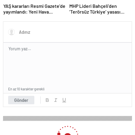
YAŞ kararları Resmi Gazete’de
MHP Lideri Bahçeli’den
yayımlandı: Yeni Hava
‘Terörsüz Türkiye’ yasası
Kuvvetleri Komutanı
açıklaması: “Herkes kazandı”
Orgeneral Rafet Dalkıran
En az 10 karakter gerekli
Gönder