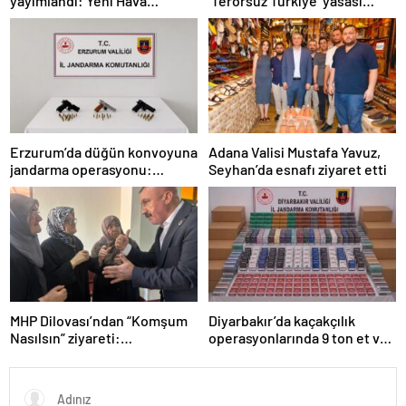
yayımlandı: Yeni Hava
‘Terörsüz Türkiye’ yasası
Kuvvetleri Komutanı
açıklaması: “Herkes kazandı”
Orgeneral Rafet Dalkıran
Erzurum’da düğün konvoyuna
Adana Valisi Mustafa Yavuz,
jandarma operasyonu:
Seyhan’da esnafı ziyaret etti
Silahlar ele geçirildi, ağır
cezalar kesildi
MHP Dilovası’ndan “Komşum
Diyarbakır’da kaçakçılık
Nasılsın” ziyareti:
operasyonlarında 9 ton et ve
“Siyasetimizin merkezinde
binlerce paket sigara ele
insan var”
geçirildi