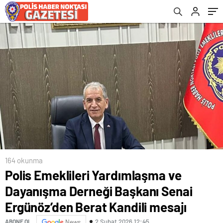
Kandili mesajı
164 okunma
Polis Emeklileri Yardımlaşma ve
Dayanışma Derneği Başkanı Senai
Ergünöz’den Berat Kandili mesajı
2 Şubat 2026 12:45
ABONE OL
News