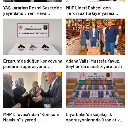
YAŞ kararları Resmi Gazete’de
MHP Lideri Bahçeli’den
yayımlandı: Yeni Hava
‘Terörsüz Türkiye’ yasası
Kuvvetleri Komutanı
açıklaması: “Herkes kazandı”
Orgeneral Rafet Dalkıran
Erzurum’da düğün konvoyuna
Adana Valisi Mustafa Yavuz,
jandarma operasyonu:
Seyhan’da esnafı ziyaret etti
Silahlar ele geçirildi, ağır
cezalar kesildi
MHP Dilovası’ndan “Komşum
Diyarbakır’da kaçakçılık
Nasılsın” ziyareti:
operasyonlarında 9 ton et ve
“Siyasetimizin merkezinde
binlerce paket sigara ele