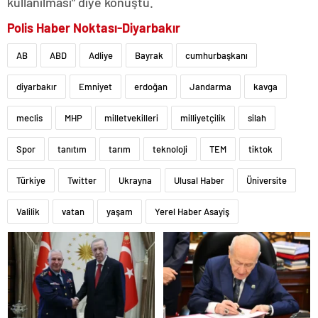
kullanılması” diye konuştu.
Polis Haber Noktası-Diyarbakır
AB
ABD
Adliye
Bayrak
cumhurbaşkanı
diyarbakır
Emniyet
erdoğan
Jandarma
kavga
meclis
MHP
milletvekilleri
milliyetçilik
silah
Spor
tanıtım
tarım
teknoloji
TEM
tiktok
Türkiye
Twitter
Ukrayna
Ulusal Haber
Üniversite
Valilik
vatan
yaşam
Yerel Haber Asayiş