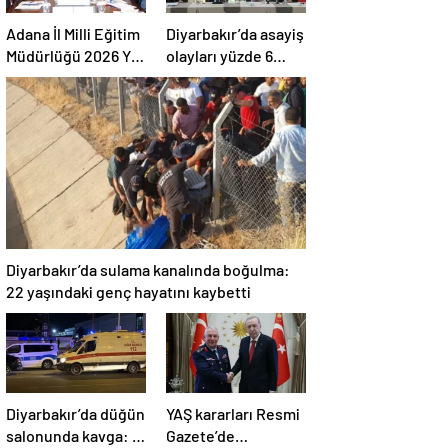
Adana İl Milli Eğitim
Diyarbakır’da asayiş
Müdürlüğü 2026 Yılı
olayları yüzde 6
Yatırım Programı
azaldı, aydınlatma
değerlendirildi
oranı yüzde 98’e
yükseldi
Diyarbakır’da sulama kanalında boğulma:
22 yaşındaki genç hayatını kaybetti
Diyarbakır’da düğün
YAŞ kararları Resmi
salonunda kavga: 5
Gazete’de