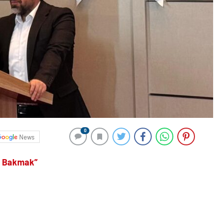
0
News
a Bakmak”