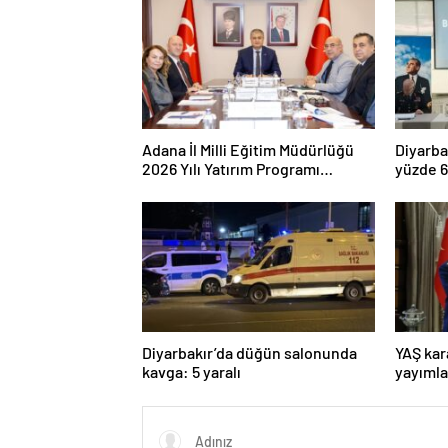
Adana İl Milli Eğitim Müdürlüğü
Diyarba
2026 Yılı Yatırım Programı
yüzde 6
değerlendirildi
yüzde 9
Diyarbakır’da düğün salonunda
YAŞ kar
kavga: 5 yaralı
yayımla
Komuta
Dalkıra