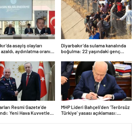
kır’da asayiş olayları
Diyarbakır’da sulama kanalında
 azaldı, aydınlatma oranı
boğulma: 22 yaşındaki genç
8’e yükseldi
hayatını kaybetti
arları Resmi Gazete’de
MHP Lideri Bahçeli’den ‘Terörsüz
ndı: Yeni Hava Kuvvetleri
Türkiye’ yasası açıklaması:
nı Orgeneral Rafet
“Herkes kazandı”
n