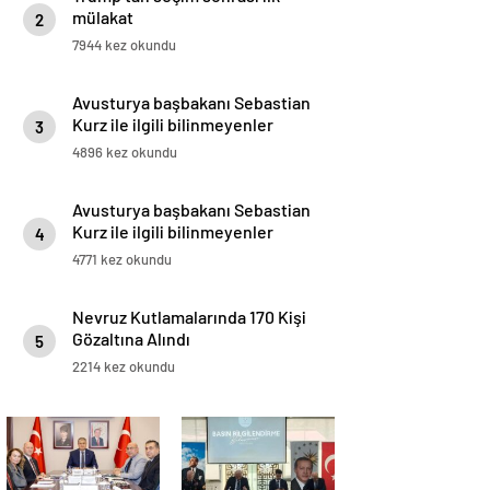
mülakat
2
7944 kez okundu
Avusturya başbakanı Sebastian
Kurz ile ilgili bilinmeyenler
3
4896 kez okundu
Avusturya başbakanı Sebastian
Kurz ile ilgili bilinmeyenler
4
4771 kez okundu
Nevruz Kutlamalarında 170 Kişi
Gözaltına Alındı
5
2214 kez okundu