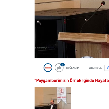
0
BEĞENDİM
ABONE OL
“Peygamberimizin Örnekliğinde Hayat