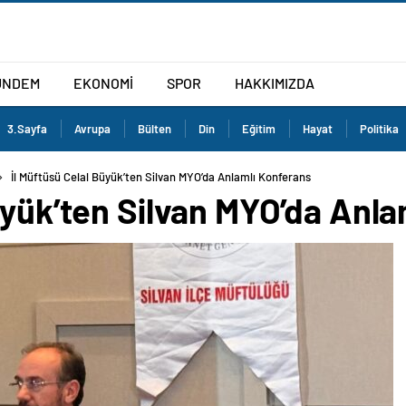
ÜNDEM
EKONOMİ
SPOR
HAKKIMIZDA
3.Sayfa
Avrupa
Bülten
Din
Eğitim
Hayat
Politika
İl Müftüsü Celal Büyük’ten Silvan MYO’da Anlamlı Konferans
üyük’ten Silvan MYO’da Anl