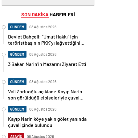
SON DAKİKA
HABERLERİ
GÜNDEM
08 Ağustos 2026
Devlet Bahçeli: “Umut Hakkı” için
teröristbaşının PKK’yı lağvettiğini
haykırması şart
GÜNDEM
08 Ağustos 2026
3 Bakan Narin’in Mezarını Ziyaret Etti
GÜNDEM
08 Ağustos 2026
Vali Zorluoğlu açıkladı: Kayıp Narin
son görüldüğü elbiseleriyle çuval
içinde bulundu
GÜNDEM
08 Ağustos 2026
Kayıp Narin köye yakın gölet yanında
çuval içinde bulundu
ASAYİŞ
08 Ağustos 2026