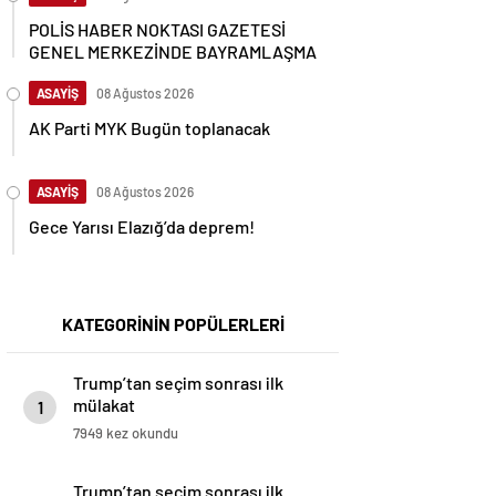
POLİS HABER NOKTASI GAZETESİ
GENEL MERKEZİNDE BAYRAMLAŞMA
ASAYİŞ
08 Ağustos 2026
AK Parti MYK Bugün toplanacak
ASAYİŞ
08 Ağustos 2026
Gece Yarısı Elazığ’da deprem!
KATEGORİNİN POPÜLERLERİ
Trump’tan seçim sonrası ilk
mülakat
1
7949 kez okundu
Trump’tan seçim sonrası ilk