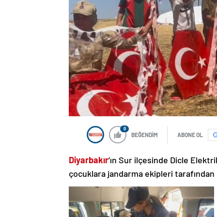
0
BEĞENDİM
ABONE OL
Diyarbakır
’ın Sur ilçesinde Dicle Elekt
çocuklara jandarma ekipleri tarafından i