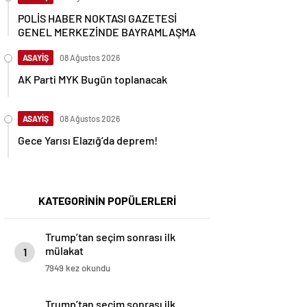
POLİS HABER NOKTASI GAZETESİ
GENEL MERKEZİNDE BAYRAMLAŞMA
ASAYİŞ
08 Ağustos 2026
AK Parti MYK Bugün toplanacak
ASAYİŞ
08 Ağustos 2026
Gece Yarısı Elazığ’da deprem!
KATEGORİNİN POPÜLERLERİ
Trump’tan seçim sonrası ilk
mülakat
1
7949 kez okundu
Trump’tan seçim sonrası ilk