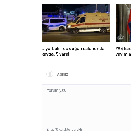
Diyarbakır’da düğün salonunda
YAŞ kar
kavga: 5 yaralı
yayımla
Komuta
Dalkıra
En az 10 karakter gerekli