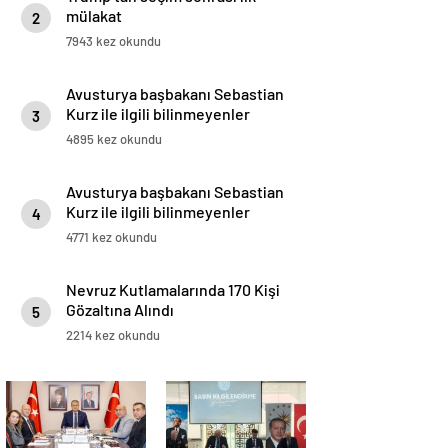
mülakat
2
7943 kez okundu
Avusturya başbakanı Sebastian
Kurz ile ilgili bilinmeyenler
3
4895 kez okundu
Avusturya başbakanı Sebastian
Kurz ile ilgili bilinmeyenler
4
4771 kez okundu
Nevruz Kutlamalarında 170 Kişi
Gözaltına Alındı
5
2214 kez okundu