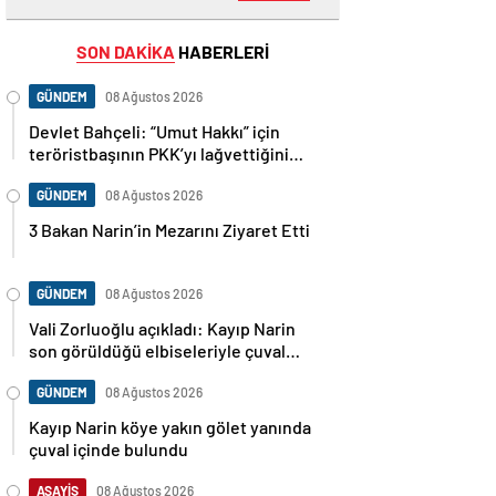
SON DAKİKA
HABERLERİ
GÜNDEM
08 Ağustos 2026
Devlet Bahçeli: “Umut Hakkı” için
teröristbaşının PKK’yı lağvettiğini
haykırması şart
GÜNDEM
08 Ağustos 2026
3 Bakan Narin’in Mezarını Ziyaret Etti
GÜNDEM
08 Ağustos 2026
Vali Zorluoğlu açıkladı: Kayıp Narin
son görüldüğü elbiseleriyle çuval
içinde bulundu
GÜNDEM
08 Ağustos 2026
Kayıp Narin köye yakın gölet yanında
çuval içinde bulundu
ASAYİŞ
08 Ağustos 2026