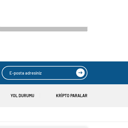
yaralı
yayımlandı: Yeni
Hava Kuvvetleri
Komutanı
Orgeneral Rafet
Dalkıran
YOL DURUMU
KRIPTO PARALAR