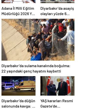
Adana İl Milli Eğitim
Diyarbakır’da asayiş
Müdürlüğü 2026 Yılı
olayları yüzde 6
Yatırım Programı
azaldı, aydınlatma
değerlendirildi
oranı yüzde 98’e
yükseldi
Diyarbakır’da sulama kanalında boğulma:
22 yaşındaki genç hayatını kaybetti
Diyarbakır’da düğün
YAŞ kararları Resmi
salonunda kavga: 5
Gazete’de