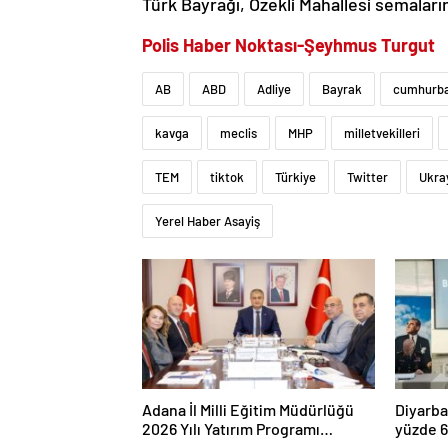
Türk Bayrağı, Özekli Mahallesi semaların
Polis Haber Noktası-Şeyhmus Turgut
AB
ABD
Adliye
Bayrak
cumhurba
kavga
meclis
MHP
milletvekilleri
TEM
tiktok
Türkiye
Twitter
Ukra
Yerel Haber Asayiş
Adana İl Milli Eğitim Müdürlüğü
Diyarba
2026 Yılı Yatırım Programı
yüzde 6
değerlendirildi
yüzde 9