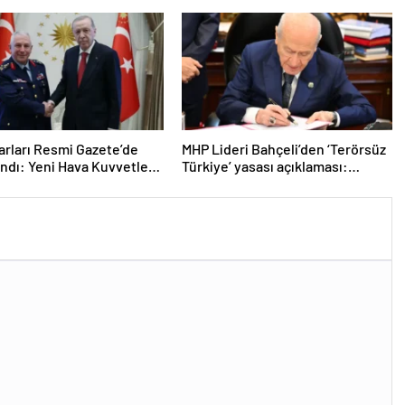
arları Resmi Gazete’de
MHP Lideri Bahçeli’den ‘Terörsüz
ndı: Yeni Hava Kuvvetleri
Türkiye’ yasası açıklaması:
nı Orgeneral Rafet
“Herkes kazandı”
n