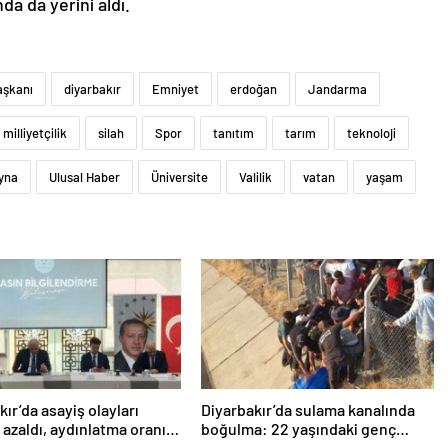
da da yerini aldı.
şkanı
diyarbakır
Emniyet
erdoğan
Jandarma
milliyetçilik
silah
Spor
tanıtım
tarım
teknoloji
yna
Ulusal Haber
Üniversite
Valilik
vatan
yaşam
kır’da asayiş olayları
Diyarbakır’da sulama kanalında
 azaldı, aydınlatma oranı
boğulma: 22 yaşındaki genç
8’e yükseldi
hayatını kaybetti