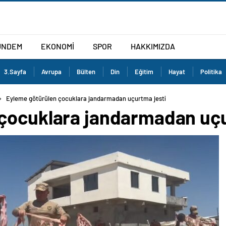
ÜNDEM
EKONOMİ
SPOR
HAKKIMIZDA
3.Sayfa
Avrupa
Bülten
Din
Eğitim
Hayat
Politika
Eyleme götürülen çocuklara jandarmadan uçurtma jesti
çocuklara jandarmadan uçu