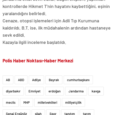
kontrollerde Hikmet T’nin hayatını kaybettiğini, eşinin
yaralandığını belirledi.
Cenaze, otopsi işlemeleri için Adli Tıp Kurumuna
kaldırıldı. B.T. ise, ilk müdahalenin ardından hastaneye
sevk edildi.
Kazayla ilgili inceleme başlatıldı.
Polis Haber Noktası-Haber Merkezi
AB
ABD
Adliye
Bayrak
cumhurbaşkanı
diyarbakır
Emniyet
erdoğan
Jandarma
kavga
meclis
MHP
milletvekilleri
milliyetçilik
Senai Ergünöz
silah
Spor
tanıtım
tarım