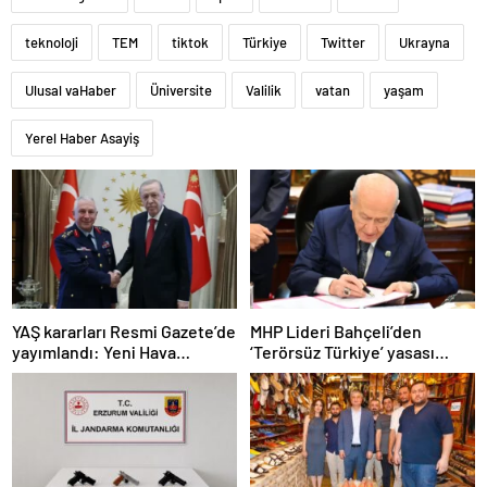
teknoloji
TEM
tiktok
Türkiye
Twitter
Ukrayna
Ulusal vaHaber
Üniversite
Valilik
vatan
yaşam
Yerel Haber Asayiş
YAŞ kararları Resmi Gazete’de
MHP Lideri Bahçeli’den
yayımlandı: Yeni Hava
‘Terörsüz Türkiye’ yasası
Kuvvetleri Komutanı
açıklaması: “Herkes kazandı”
Orgeneral Rafet Dalkıran