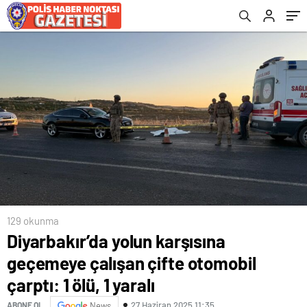
129 okunma
Diyarbakır’da yolun karşısına
geçemeye çalışan çifte otomobil
çarptı: 1 ölü, 1 yaralı
27 Haziran 2025 11:35
ABONE OL
News