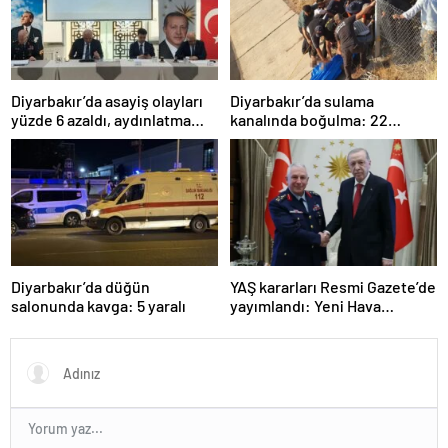
Diyarbakır’da asayiş olayları
Diyarbakır’da sulama
yüzde 6 azaldı, aydınlatma
kanalında boğulma: 22
oranı yüzde 98’e yükseldi
yaşındaki genç hayatını
kaybetti
Diyarbakır’da düğün
YAŞ kararları Resmi Gazete’de
salonunda kavga: 5 yaralı
yayımlandı: Yeni Hava
Kuvvetleri Komutanı
Orgeneral Rafet Dalkıran