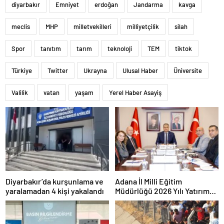
diyarbakır
Emniyet
erdoğan
Jandarma
kavga
meclis
MHP
milletvekilleri
milliyetçilik
silah
Spor
tanıtım
tarım
teknoloji
TEM
tiktok
Türkiye
Twitter
Ukrayna
Ulusal Haber
Üniversite
Valilik
vatan
yaşam
Yerel Haber Asayiş
Diyarbakır’da kurşunlama ve
Adana İl Milli Eğitim
yaralamadan 4 kişi yakalandı
Müdürlüğü 2026 Yılı Yatırım
Programı değerlendirildi