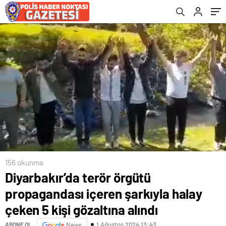
alındı
156 okunma
Diyarbakır’da terör örgütü
propagandası içeren şarkıyla halay
çeken 5 kişi gözaltına alındı
1 Ağustos 2024 13:43
ABONE OL
News