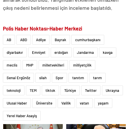
çıkış nedeni belirlenmesi için inceleme başlatıldı.
Polis Haber Noktası-Haber Merkezi
AB
ABD
Adliye
Bayrak
cumhurbaşkanı
diyarbakır
Emniyet
erdoğan
Jandarma
kavga
meclis
MHP
milletvekilleri
milliyetçilik
Senai Ergünöz
silah
Spor
tanıtım
tarım
teknoloji
TEM
tiktok
Türkiye
Twitter
Ukrayna
Ulusal Haber
Üniversite
Valilik
vatan
yaşam
Yerel Haber Asayiş