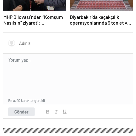
MHP Dilovası’ndan “Komşum
Diyarbakır’da kaçakçılık
Nasılsın” ziyareti:
operasyonlarında 9 ton et ve
“Siyasetimizin merkezinde
binlerce paket sigara ele
insan var”
geçirildi
En az 10 karakter gerekli
Gönder