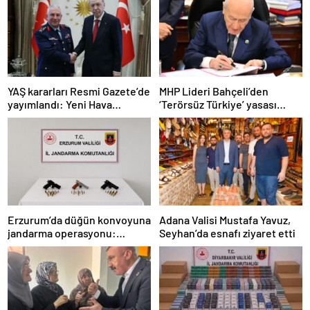
YAŞ kararları Resmi Gazete’de
MHP Lideri Bahçeli’den
yayımlandı: Yeni Hava
‘Terörsüz Türkiye’ yasası
Kuvvetleri Komutanı
açıklaması: “Herkes kazandı”
Orgeneral Rafet Dalkıran
Erzurum’da düğün konvoyuna
Adana Valisi Mustafa Yavuz,
jandarma operasyonu:
Seyhan’da esnafı ziyaret etti
Silahlar ele geçirildi, ağır
cezalar kesildi