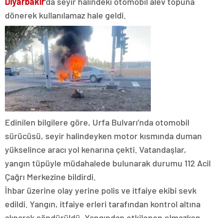
Diyarbakır
’da seyir halindeki otomobil alev topuna
dönerek kullanılamaz hale geldi.
Edinilen bilgilere göre, Urfa Bulvarı’nda otomobil
sürücüsü, seyir halindeyken motor kısmında duman
yükselince aracı yol kenarına çekti. Vatandaşlar,
yangın tüpüyle müdahalede bulunarak durumu 112 Acil
Çağrı Merkezine bildirdi.
İhbar üzerine olay yerine polis ve itfaiye ekibi sevk
edildi. Yangın, itfaiye erleri tarafından kontrol altına
alınarak söndürüldü. Yangından etkilenen olmazken