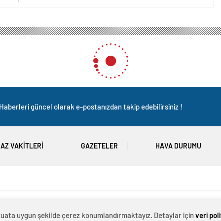
Polis Haber Noktası Gazetesi’nden Cihat Kayhan’a Hayırlı Olsun Ziyareti
ı Gazetesi’nden Cihat Kayha
evzuata uygun şekilde çerez konumlandırmaktayız. Detaylar için
veri pol