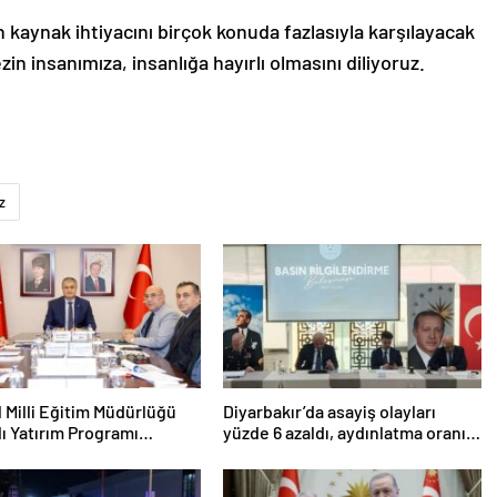
 kaynak ihtiyacını birçok konuda fazlasıyla karşılayacak
n insanımıza, insanlığa hayırlı olmasını diliyoruz.
z
l Milli Eğitim Müdürlüğü
Diyarbakır’da asayiş olayları
lı Yatırım Programı
yüzde 6 azaldı, aydınlatma oranı
ndirildi
yüzde 98’e yükseldi