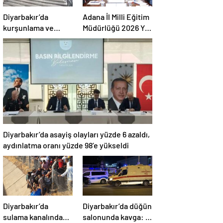
Diyarbakır’da
Adana İl Milli Eğitim
kurşunlama ve
Müdürlüğü 2026 Yılı
yaralamadan 4 kişi
Yatırım Programı
yakalandı
değerlendirildi
Diyarbakır’da asayiş olayları yüzde 6 azaldı,
aydınlatma oranı yüzde 98’e yükseldi
Diyarbakır’da
Diyarbakır’da düğün
sulama kanalında
salonunda kavga: 5