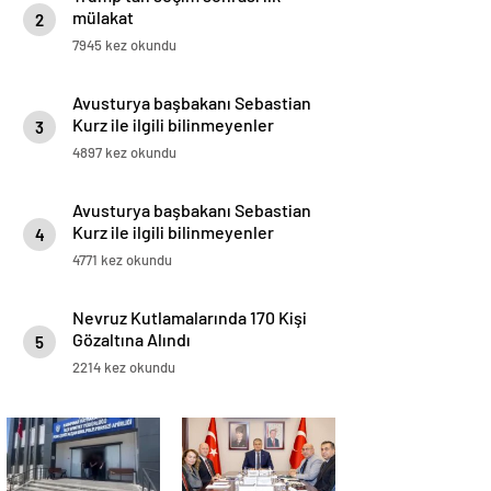
mülakat
2
7945 kez okundu
Avusturya başbakanı Sebastian
Kurz ile ilgili bilinmeyenler
3
4897 kez okundu
Avusturya başbakanı Sebastian
Kurz ile ilgili bilinmeyenler
4
4771 kez okundu
Nevruz Kutlamalarında 170 Kişi
Gözaltına Alındı
5
2214 kez okundu