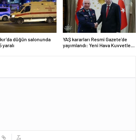
kır’da düğün salonunda
YAŞ kararları Resmi Gazete’de
5 yaralı
yayımlandı: Yeni Hava Kuvvetleri
Komutanı Orgeneral Rafet
Dalkıran