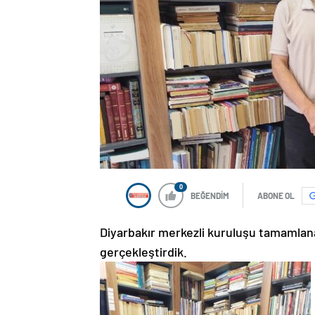
0
BEĞENDİM
ABONE OL
Diyarbakır merkezli kuruluşu tamamlana
gerçekleştirdik.