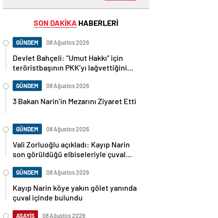
SON DAKİKA
HABERLERİ
GÜNDEM
08 Ağustos 2026
Devlet Bahçeli: “Umut Hakkı” için
teröristbaşının PKK’yı lağvettiğini
haykırması şart
GÜNDEM
08 Ağustos 2026
3 Bakan Narin’in Mezarını Ziyaret Etti
GÜNDEM
08 Ağustos 2026
Vali Zorluoğlu açıkladı: Kayıp Narin
son görüldüğü elbiseleriyle çuval
içinde bulundu
GÜNDEM
08 Ağustos 2026
Kayıp Narin köye yakın gölet yanında
çuval içinde bulundu
ASAYİŞ
08 Ağustos 2026