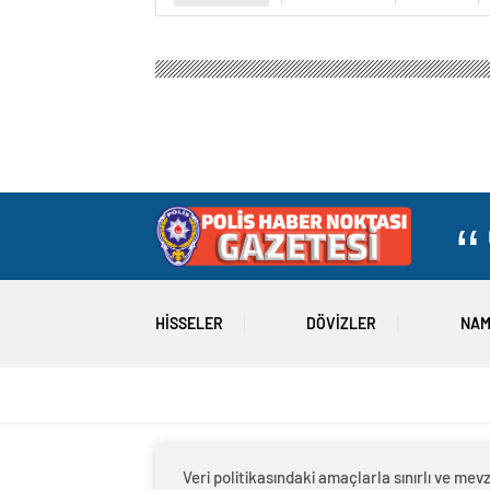
Polis Haber Noktası Gazetesi
Gündem
3.Sayfa
Polis Haber Noktas
Ziyareti
Veri politikasındaki amaçlarla sınırlı ve m