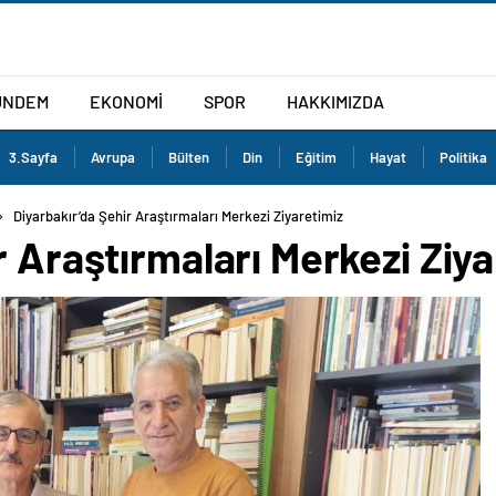
ÜNDEM
EKONOMİ
SPOR
HAKKIMIZDA
3.Sayfa
Avrupa
Bülten
Din
Eğitim
Hayat
Politika
Diyarbakır’da Şehir Araştırmaları Merkezi Ziyaretimiz
r Araştırmaları Merkezi Ziya