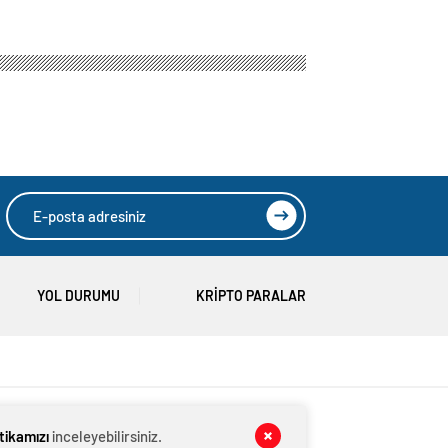
boğulma: 22
yaralı
yaşındaki genç
hayatını kaybetti
n’a Hayırlı Olsun
HIZLI YORUM YAP
GÖNDER
itikamızı
inceleyebilirsiniz.
SON DAKİKA
HABERLERİ