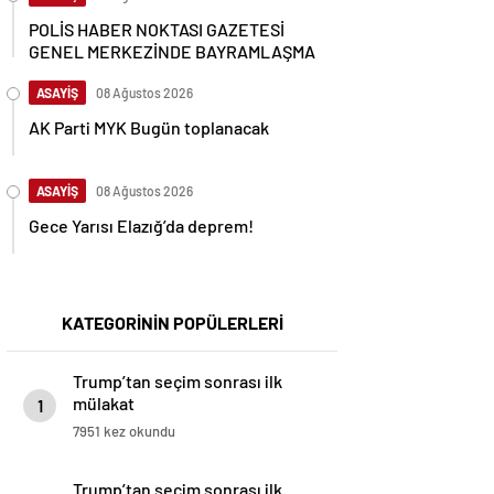
POLİS HABER NOKTASI GAZETESİ
GENEL MERKEZİNDE BAYRAMLAŞMA
ASAYİŞ
08 Ağustos 2026
AK Parti MYK Bugün toplanacak
ASAYİŞ
08 Ağustos 2026
Gece Yarısı Elazığ’da deprem!
KATEGORİNİN POPÜLERLERİ
Trump’tan seçim sonrası ilk
mülakat
1
7951 kez okundu
Trump’tan seçim sonrası ilk