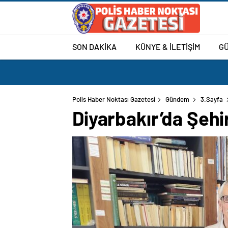
SON DAKİKA
KÜNYE & İLETİŞİM
G
Polis Haber Noktası Gazetesi
Gündem
3.Sayfa
Diyarbakır’da Şehi