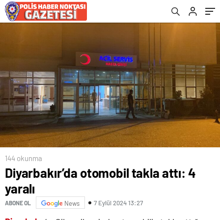
144 okunma
Diyarbakır’da otomobil takla attı: 4
yaralı
7 Eylül 2024 13:27
ABONE OL
News