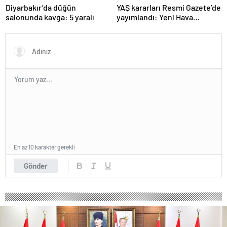
Diyarbakır’da düğün
YAŞ kararları Resmi Gazete’de
salonunda kavga: 5 yaralı
yayımlandı: Yeni Hava
Kuvvetleri Komutanı
Orgeneral Rafet Dalkıran
En az 10 karakter gerekli
Gönder