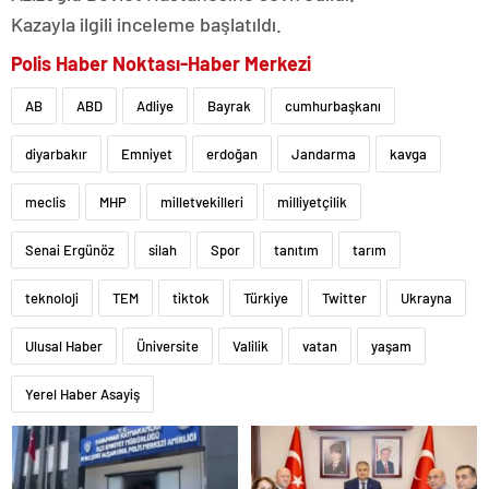
Kazayla ilgili inceleme başlatıldı.
Polis Haber Noktası-Haber Merkezi
AB
ABD
Adliye
Bayrak
cumhurbaşkanı
diyarbakır
Emniyet
erdoğan
Jandarma
kavga
meclis
MHP
milletvekilleri
milliyetçilik
Senai Ergünöz
silah
Spor
tanıtım
tarım
teknoloji
TEM
tiktok
Türkiye
Twitter
Ukrayna
Ulusal Haber
Üniversite
Valilik
vatan
yaşam
Yerel Haber Asayiş