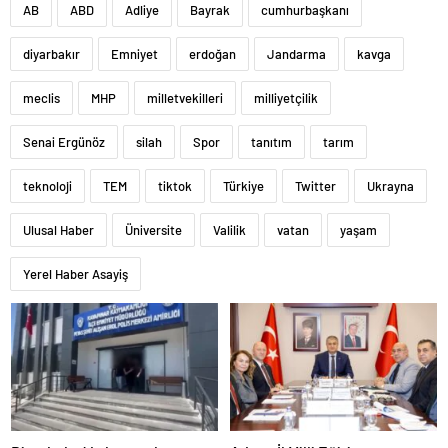
AB
ABD
Adliye
Bayrak
cumhurbaşkanı
diyarbakır
Emniyet
erdoğan
Jandarma
kavga
meclis
MHP
milletvekilleri
milliyetçilik
Senai Ergünöz
silah
Spor
tanıtım
tarım
teknoloji
TEM
tiktok
Türkiye
Twitter
Ukrayna
Ulusal Haber
Üniversite
Valilik
vatan
yaşam
Yerel Haber Asayiş