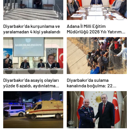
Diyarbakır’da kurşunlama ve
Adana İl Milli Eğitim
yaralamadan 4 kişi yakalandı
Müdürlüğü 2026 Yılı Yatırım
Programı değerlendirildi
Diyarbakır’da asayiş olayları
Diyarbakır’da sulama
yüzde 6 azaldı, aydınlatma
kanalında boğulma: 22
oranı yüzde 98’e yükseldi
yaşındaki genç hayatını
kaybetti