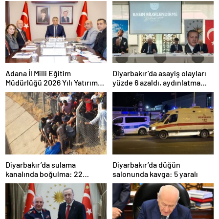
Adana İl Milli Eğitim
Diyarbakır’da asayiş olayları
Müdürlüğü 2026 Yılı Yatırım
yüzde 6 azaldı, aydınlatma
Programı değerlendirildi
oranı yüzde 98’e yükseldi
Diyarbakır’da sulama
Diyarbakır’da düğün
kanalında boğulma: 22
salonunda kavga: 5 yaralı
yaşındaki genç hayatını
kaybetti