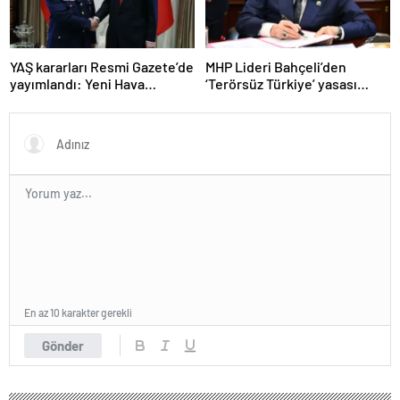
YAŞ kararları Resmi Gazete’de
MHP Lideri Bahçeli’den
yayımlandı: Yeni Hava
‘Terörsüz Türkiye’ yasası
Kuvvetleri Komutanı
açıklaması: “Herkes kazandı”
Orgeneral Rafet Dalkıran
En az 10 karakter gerekli
Gönder