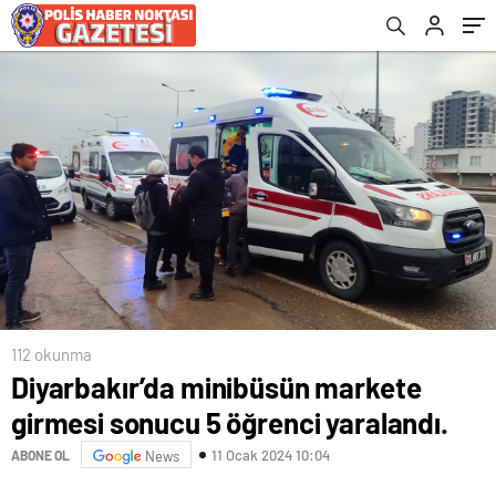
112 okunma
Diyarbakır’da minibüsün markete
girmesi sonucu 5 öğrenci yaralandı.
11 Ocak 2024 10:04
ABONE OL
News