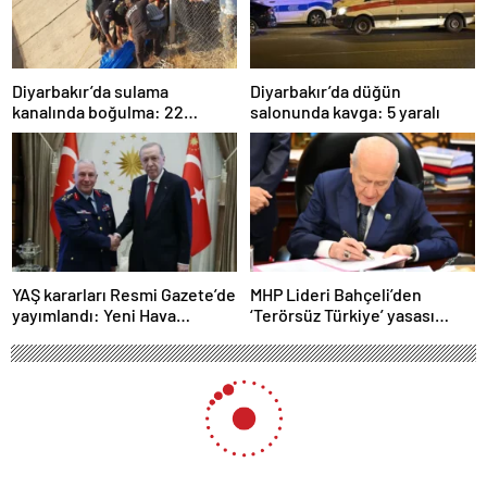
Diyarbakır’da sulama
Diyarbakır’da düğün
kanalında boğulma: 22
salonunda kavga: 5 yaralı
yaşındaki genç hayatını
kaybetti
YAŞ kararları Resmi Gazete’de
MHP Lideri Bahçeli’den
yayımlandı: Yeni Hava
‘Terörsüz Türkiye’ yasası
Kuvvetleri Komutanı
açıklaması: “Herkes kazandı”
Orgeneral Rafet Dalkıran