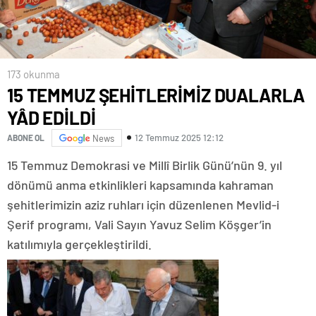
173 okunma
15 TEMMUZ ŞEHİTLERİMİZ DUALARLA
YÂD EDİLDİ
12 Temmuz 2025 12:12
ABONE OL
News
15 Temmuz Demokrasi ve Millî Birlik Günü’nün 9. yıl
dönümü anma etkinlikleri kapsamında kahraman
şehitlerimizin aziz ruhları için düzenlenen Mevlid-i
Şerif programı, Vali Sayın Yavuz Selim Köşger’in
katılımıyla gerçekleştirildi.