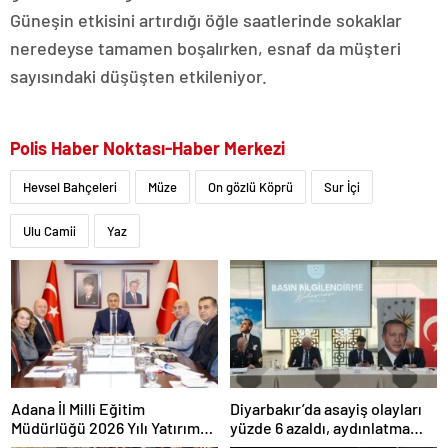
Güneşin etkisini artırdığı öğle saatlerinde sokaklar
neredeyse tamamen boşalırken, esnaf da müşteri
sayısındaki düşüşten etkileniyor.
Polis Haber Noktası-Haber Merkezi
Hevsel Bahçeleri
Müze
On gözlü Köprü
Sur İçi
Ulu Camii
Yaz
Adana İl Milli Eğitim
Diyarbakır’da asayiş olayları
Müdürlüğü 2026 Yılı Yatırım
yüzde 6 azaldı, aydınlatma
Programı değerlendirildi
oranı yüzde 98’e yükseldi