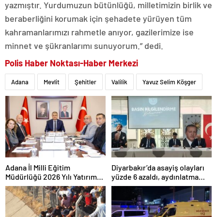
yazmıştır. Yurdumuzun bütünlüğü, milletimizin birlik ve
beraberliğini korumak için şehadete yürüyen tüm
kahramanlarımızı rahmetle anıyor, gazilerimize ise
minnet ve şükranlarımı sunuyorum.” dedi.
Polis Haber Noktası-Haber Merkezi
Adana
Mevlit
Şehitler
Valilik
Yavuz Selim Köşger
Adana İl Milli Eğitim
Diyarbakır’da asayiş olayları
Müdürlüğü 2026 Yılı Yatırım
yüzde 6 azaldı, aydınlatma
Programı değerlendirildi
oranı yüzde 98’e yükseldi