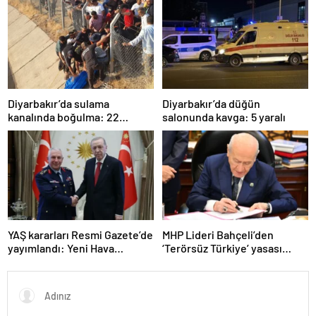
Diyarbakır’da sulama
Diyarbakır’da düğün
kanalında boğulma: 22
salonunda kavga: 5 yaralı
yaşındaki genç hayatını
kaybetti
YAŞ kararları Resmi Gazete’de
MHP Lideri Bahçeli’den
yayımlandı: Yeni Hava
‘Terörsüz Türkiye’ yasası
Kuvvetleri Komutanı
açıklaması: “Herkes kazandı”
Orgeneral Rafet Dalkıran