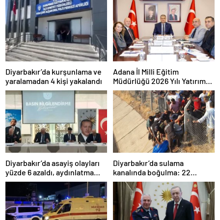
Diyarbakır’da kurşunlama ve
Adana İl Milli Eğitim
yaralamadan 4 kişi yakalandı
Müdürlüğü 2026 Yılı Yatırım
Programı değerlendirildi
Diyarbakır’da asayiş olayları
Diyarbakır’da sulama
yüzde 6 azaldı, aydınlatma
kanalında boğulma: 22
oranı yüzde 98’e yükseldi
yaşındaki genç hayatını
kaybetti