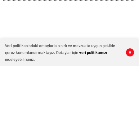
Veri politikasındaki amaçlarla sınırlı ve mevzuata uygun şekilde
çerez konumlandırmaktayız. Detaylar için
veri politikamızı
inceleyebilirsiniz.
150 okunma
Diyarbakır’da JASAT operasyonu: 101
firari yakalandı
4 Şubat 2026 12:54
ABONE OL
News
Diyarbakır’da JASAT operasyonu: 101 firari