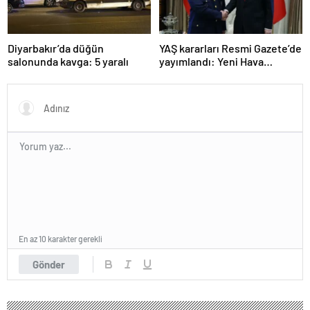
Diyarbakır’da düğün
YAŞ kararları Resmi Gazete’de
salonunda kavga: 5 yaralı
yayımlandı: Yeni Hava
Kuvvetleri Komutanı
Orgeneral Rafet Dalkıran
En az 10 karakter gerekli
Gönder