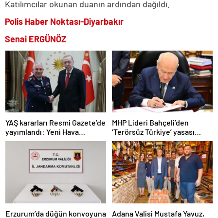
Katılımcılar okunan duanın ardından dağıldı.
Polis Haber Noktası-Diyarbakır
Senai ERGÜNÖZ
YAŞ kararları Resmi Gazete’de
MHP Lideri Bahçeli’den
yayımlandı: Yeni Hava
‘Terörsüz Türkiye’ yasası
Kuvvetleri Komutanı
açıklaması: “Herkes kazandı”
Orgeneral Rafet Dalkıran
Erzurum’da düğün konvoyuna
Adana Valisi Mustafa Yavuz,