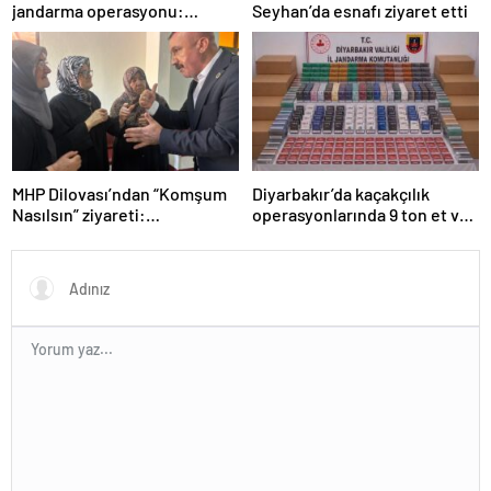
jandarma operasyonu:
Seyhan’da esnafı ziyaret etti
Silahlar ele geçirildi, ağır
cezalar kesildi
MHP Dilovası’ndan “Komşum
Diyarbakır’da kaçakçılık
Nasılsın” ziyareti:
operasyonlarında 9 ton et ve
“Siyasetimizin merkezinde
binlerce paket sigara ele
insan var”
geçirildi