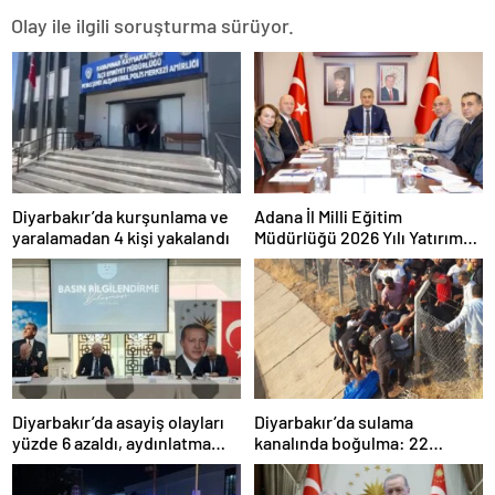
Olay ile ilgili soruşturma sürüyor.
Diyarbakır’da kurşunlama ve
Adana İl Milli Eğitim
yaralamadan 4 kişi yakalandı
Müdürlüğü 2026 Yılı Yatırım
Programı değerlendirildi
Diyarbakır’da asayiş olayları
Diyarbakır’da sulama
yüzde 6 azaldı, aydınlatma
kanalında boğulma: 22
oranı yüzde 98’e yükseldi
yaşındaki genç hayatını
kaybetti