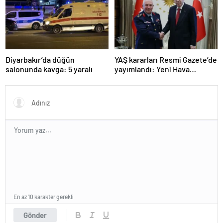
Diyarbakır’da düğün
YAŞ kararları Resmi Gazete’de
salonunda kavga: 5 yaralı
yayımlandı: Yeni Hava
Kuvvetleri Komutanı
Orgeneral Rafet Dalkıran
En az 10 karakter gerekli
Gönder