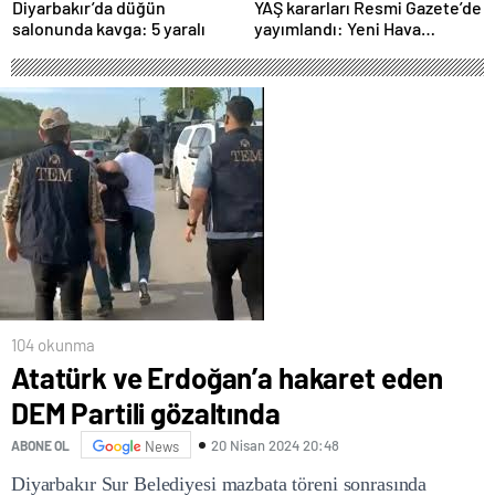
Diyarbakır’da düğün
YAŞ kararları Resmi Gazete’de
salonunda kavga: 5 yaralı
yayımlandı: Yeni Hava
Kuvvetleri Komutanı
Orgeneral Rafet Dalkıran
104 okunma
Atatürk ve Erdoğan’a hakaret eden
DEM Partili gözaltında
20 Nisan 2024 20:48
ABONE OL
News
Diyarbakır Sur Belediyesi mazbata töreni sonrasında