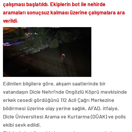
çalışması başlatıldı. Ekiplerin bot ile nehirde
aramaları sonuçsuz kalması üzerine çalışmalara ara
verildi.
Edinilen bilgilere göre, akşam saatlerinde bir
vatandaşın Dicle Nehri’nde Ongözlü Köprü mevkisinde
erkek cesedi gördüğünü 112 Acil Çağrı Merkezine
bildirmesi üzerine olay yerine sağlık, AFAD, itfaiye,
Dicle Üniversitesi Arama ve Kurtarma (DÜAK) ve polis
ekibi sevk edildi.