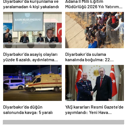
Diyarbakır’da kurşunlama ve
Adana İl Milli Eğitim
yaralamadan 4 kişi yakalandı
Müdürlüğü 2026 Yılı Yatırım
Programı değerlendirildi
Diyarbakır’da asayiş olayları
Diyarbakır’da sulama
yüzde 6 azaldı, aydınlatma
kanalında boğulma: 22
oranı yüzde 98’e yükseldi
yaşındaki genç hayatını
kaybetti
Diyarbakır’da düğün
YAŞ kararları Resmi Gazete’de
salonunda kavga: 5 yaralı
yayımlandı: Yeni Hava
Kuvvetleri Komutanı
Orgeneral Rafet Dalkıran