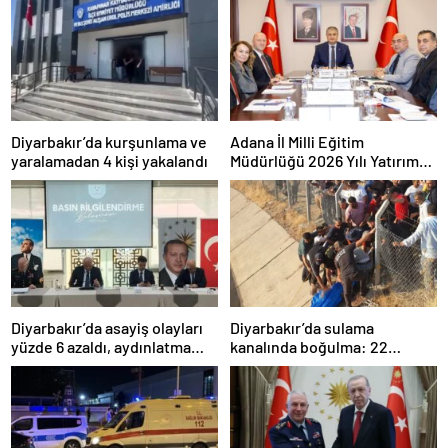
Diyarbakır’da kurşunlama ve
Adana İl Milli Eğitim
yaralamadan 4 kişi yakalandı
Müdürlüğü 2026 Yılı Yatırım
Programı değerlendirildi
Diyarbakır’da asayiş olayları
Diyarbakır’da sulama
yüzde 6 azaldı, aydınlatma
kanalında boğulma: 22
oranı yüzde 98’e yükseldi
yaşındaki genç hayatını
kaybetti