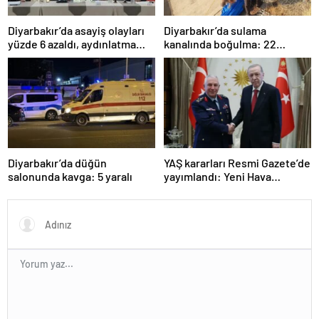
Diyarbakır’da asayiş olayları
Diyarbakır’da sulama
yüzde 6 azaldı, aydınlatma
kanalında boğulma: 22
oranı yüzde 98’e yükseldi
yaşındaki genç hayatını
kaybetti
Diyarbakır’da düğün
YAŞ kararları Resmi Gazete’de
salonunda kavga: 5 yaralı
yayımlandı: Yeni Hava
Kuvvetleri Komutanı
Orgeneral Rafet Dalkıran