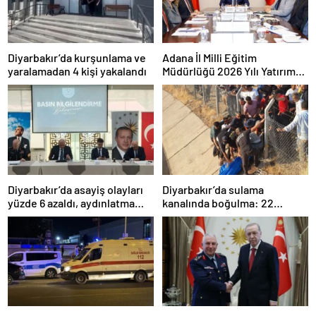
Diyarbakır’da kurşunlama ve
Adana İl Milli Eğitim
yaralamadan 4 kişi yakalandı
Müdürlüğü 2026 Yılı Yatırım
Programı değerlendirildi
Diyarbakır’da asayiş olayları
Diyarbakır’da sulama
yüzde 6 azaldı, aydınlatma
kanalında boğulma: 22
oranı yüzde 98’e yükseldi
yaşındaki genç hayatını
kaybetti