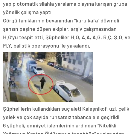
yapıp otomatik silahla yaralama olayına karışan gruba
yönelik çalışma yaptı.
Görgü tanıklarının beyanından “kuru kafa” dövmeli
şahsın peşine düşen ekipler, arşiv çalışmasından
H.O’yu tespit etti. Şüpheliler H.O, A.A, A.G, R.Ç, Ş.O. ve
M.Y. balistik operasyonu ile yakalandı.
Şüphelilerin kullandıkları suç aleti Kaleşnikof, uzi, çelik
yelek ve çok sayıda ruhsatsız tabanca ele geçirildi.
6 şüpheli, emniyet işlemlerinin ardından “Nitelikli
Yağma ve Kasten Öldürmeye teşebbüs” suçlarından