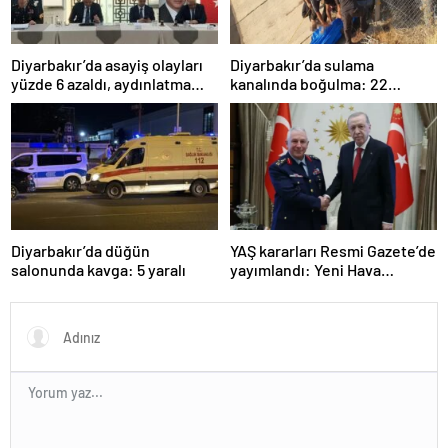
Diyarbakır’da asayiş olayları
Diyarbakır’da sulama
yüzde 6 azaldı, aydınlatma
kanalında boğulma: 22
oranı yüzde 98’e yükseldi
yaşındaki genç hayatını
kaybetti
Diyarbakır’da düğün
YAŞ kararları Resmi Gazete’de
salonunda kavga: 5 yaralı
yayımlandı: Yeni Hava
Kuvvetleri Komutanı
Orgeneral Rafet Dalkıran