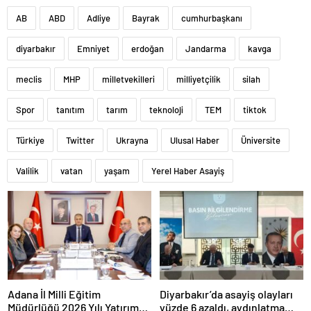
AB
ABD
Adliye
Bayrak
cumhurbaşkanı
diyarbakır
Emniyet
erdoğan
Jandarma
kavga
meclis
MHP
milletvekilleri
milliyetçilik
silah
Spor
tanıtım
tarım
teknoloji
TEM
tiktok
Türkiye
Twitter
Ukrayna
Ulusal Haber
Üniversite
Valilik
vatan
yaşam
Yerel Haber Asayiş
Adana İl Milli Eğitim
Diyarbakır’da asayiş olayları
Müdürlüğü 2026 Yılı Yatırım
yüzde 6 azaldı, aydınlatma