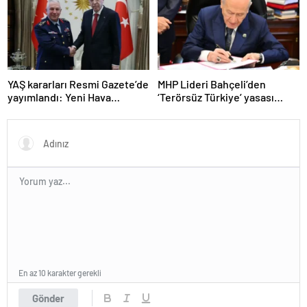
YAŞ kararları Resmi Gazete’de
MHP Lideri Bahçeli’den
yayımlandı: Yeni Hava
‘Terörsüz Türkiye’ yasası
Kuvvetleri Komutanı
açıklaması: “Herkes kazandı”
Orgeneral Rafet Dalkıran
En az 10 karakter gerekli
Gönder