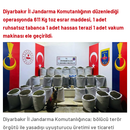
Diyarbakır İl Jandarma Komutanlığının düzenlediği
operasyonda 611 Kg toz esrar maddesi, 1 adet
ruhsatsız tabanca 1 adet hassas terazi 1 adet vakum
makinası ele geçirildi.
Diyarbakır İl Jandarma Komutanlığınca; bölücü terör
örgütü ile yasadışı uyuşturucu üretimi ve ticareti