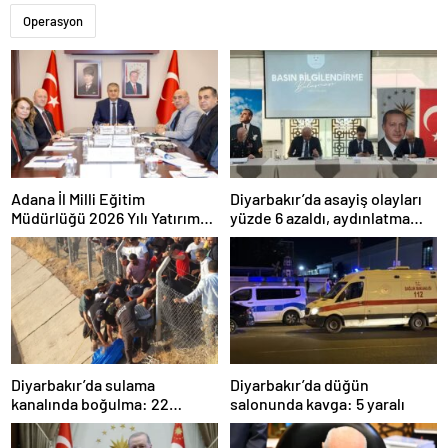
Operasyon
Adana İl Milli Eğitim
Diyarbakır’da asayiş olayları
Müdürlüğü 2026 Yılı Yatırım
yüzde 6 azaldı, aydınlatma
Programı değerlendirildi
oranı yüzde 98’e yükseldi
Diyarbakır’da sulama
Diyarbakır’da düğün
kanalında boğulma: 22
salonunda kavga: 5 yaralı
yaşındaki genç hayatını
kaybetti