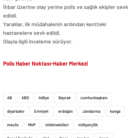
İhbar üzerine olay yerine polis ve sağlık ekipler sevk
edildi.
Yaralılar, ilk müdahalenin ardından kentteki
hastanelere sevk edildi.
Olayla ilgili inceleme sürüyor.
Polis Haber Noktası-Haber Merkezi
AB
ABD
Adliye
Bayrak
cumhurbaşkanı
diyarbakır
Emniyet
erdoğan
Jandarma
kavga
meclis
MHP
milletvekilleri
milliyetçilik