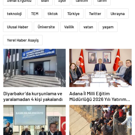
Senai Ergünöz
silah
Spor
tanıtım
tarım
teknoloji
TEM
tiktok
Türkiye
Twitter
Ukrayna
Ulusal Haber
Üniversite
Valilik
vatan
yaşam
Yerel Haber Asayiş
Diyarbakır’da kurşunlama ve
Adana İl Milli Eğitim
yaralamadan 4 kişi yakalandı
Müdürlüğü 2026 Yılı Yatırım
Programı değerlendirildi