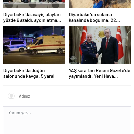
Diyarbakır’da asayiş olayları
Diyarbakır’da sulama
yüzde 6 azaldı, aydınlatma
kanalında boğulma: 22
oranı yüzde 98’e yükseldi
yaşındaki genç hayatını
kaybetti
Diyarbakır’da düğün
YAŞ kararları Resmi Gazete’de
salonunda kavga: 5 yaralı
yayımlandı: Yeni Hava
Kuvvetleri Komutanı
Orgeneral Rafet Dalkıran