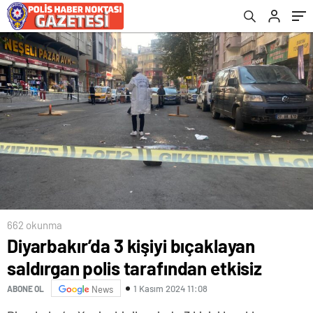
662 okunma
Diyarbakır’da 3 kişiyi bıçaklayan
saldırgan polis tarafından etkisiz
1 Kasım 2024 11:08
ABONE OL
News