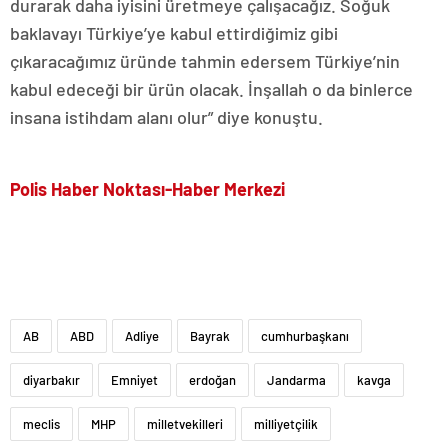
durarak daha iyisini üretmeye çalışacağız. Soğuk
baklavayı Türkiye’ye kabul ettirdiğimiz gibi
çıkaracağımız üründe tahmin edersem Türkiye’nin
kabul edeceği bir ürün olacak. İnşallah o da binlerce
insana istihdam alanı olur” diye konuştu.
Polis Haber Noktası-Haber Merkezi
AB
ABD
Adliye
Bayrak
cumhurbaşkanı
diyarbakır
Emniyet
erdoğan
Jandarma
kavga
meclis
MHP
milletvekilleri
milliyetçilik