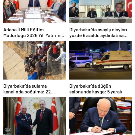
Adana İl Milli Eğitim
Diyarbakır’da asayiş olayları
Müdürlüğü 2026 Yılı Yatırım
yüzde 6 azaldı, aydınlatma
Programı değerlendirildi
oranı yüzde 98’e yükseldi
Diyarbakır’da sulama
Diyarbakır’da düğün
kanalında boğulma: 22
salonunda kavga: 5 yaralı
yaşındaki genç hayatını
kaybetti