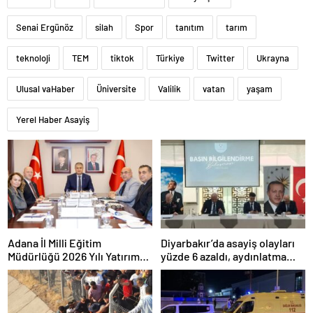
Senai Ergünöz
silah
Spor
tanıtım
tarım
teknoloji
TEM
tiktok
Türkiye
Twitter
Ukrayna
Ulusal vaHaber
Üniversite
Valilik
vatan
yaşam
Yerel Haber Asayiş
Adana İl Milli Eğitim
Diyarbakır’da asayiş olayları
Müdürlüğü 2026 Yılı Yatırım
yüzde 6 azaldı, aydınlatma
Programı değerlendirildi
oranı yüzde 98’e yükseldi