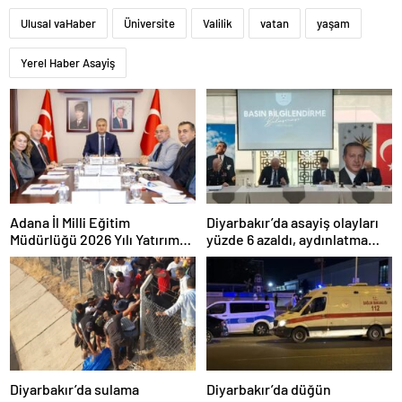
Ulusal vaHaber
Üniversite
Valilik
vatan
yaşam
Yerel Haber Asayiş
Adana İl Milli Eğitim
Diyarbakır’da asayiş olayları
Müdürlüğü 2026 Yılı Yatırım
yüzde 6 azaldı, aydınlatma
Programı değerlendirildi
oranı yüzde 98’e yükseldi
Diyarbakır’da sulama
Diyarbakır’da düğün