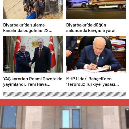
Diyarbakır’da sulama
Diyarbakır’da düğün
kanalında boğulma: 22
salonunda kavga: 5 yaralı
yaşındaki genç hayatını
kaybetti
YAŞ kararları Resmi Gazete’de
MHP Lideri Bahçeli’den
yayımlandı: Yeni Hava
‘Terörsüz Türkiye’ yasası
Kuvvetleri Komutanı
açıklaması: “Herkes kazandı”
Orgeneral Rafet Dalkıran