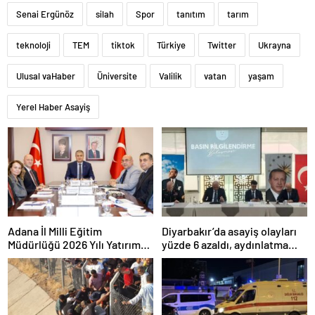
Senai Ergünöz
silah
Spor
tanıtım
tarım
teknoloji
TEM
tiktok
Türkiye
Twitter
Ukrayna
Ulusal vaHaber
Üniversite
Valilik
vatan
yaşam
Yerel Haber Asayiş
Adana İl Milli Eğitim
Diyarbakır’da asayiş olayları
Müdürlüğü 2026 Yılı Yatırım
yüzde 6 azaldı, aydınlatma
Programı değerlendirildi
oranı yüzde 98’e yükseldi