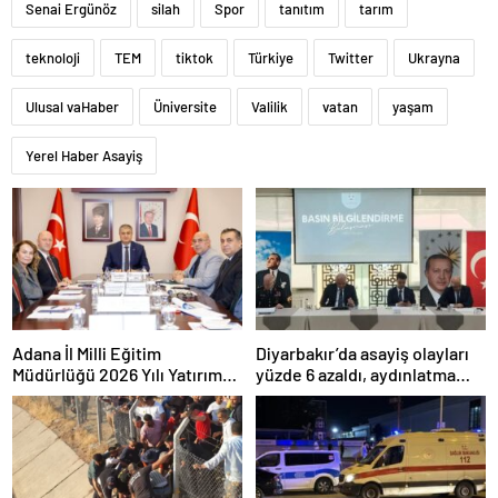
Senai Ergünöz
silah
Spor
tanıtım
tarım
teknoloji
TEM
tiktok
Türkiye
Twitter
Ukrayna
Ulusal vaHaber
Üniversite
Valilik
vatan
yaşam
Yerel Haber Asayiş
Adana İl Milli Eğitim
Diyarbakır’da asayiş olayları
Müdürlüğü 2026 Yılı Yatırım
yüzde 6 azaldı, aydınlatma
Programı değerlendirildi
oranı yüzde 98’e yükseldi