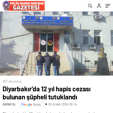
Başkanlığına Ayfer Koç Atandı
örgütü mensubu yakalandı
167 okunma
Diyarbakır’da 12 yıl hapis cezası
bulunan şüpheli tutuklandı
25 Aralık 2024 15:14
ABONE OL
News