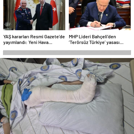
YAŞ kararları Resmi Gazete’de
MHP Lideri Bahçeli’den
yayımlandı: Yeni Hava
‘Terörsüz Türkiye’ yasası
Kuvvetleri Komutanı
açıklaması: “Herkes kazandı”
Orgeneral Rafet Dalkıran