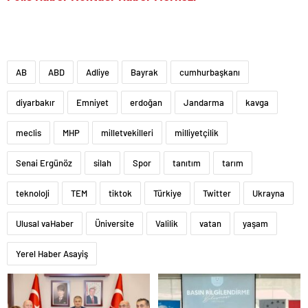
AB
ABD
Adliye
Bayrak
cumhurbaşkanı
diyarbakır
Emniyet
erdoğan
Jandarma
kavga
meclis
MHP
milletvekilleri
milliyetçilik
Senai Ergünöz
silah
Spor
tanıtım
tarım
teknoloji
TEM
tiktok
Türkiye
Twitter
Ukrayna
Ulusal vaHaber
Üniversite
Valilik
vatan
yaşam
Yerel Haber Asayiş