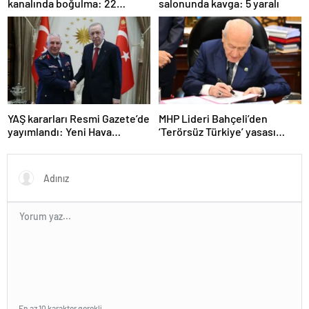
kanalında boğulma: 22
salonunda kavga: 5 yaralı
yaşındaki genç hayatını
kaybetti
YAŞ kararları Resmi Gazete’de
MHP Lideri Bahçeli’den
yayımlandı: Yeni Hava
‘Terörsüz Türkiye’ yasası
Kuvvetleri Komutanı
açıklaması: “Herkes kazandı”
Orgeneral Rafet Dalkıran
En az 10 karakter gerekli