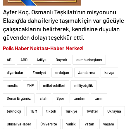
Ayfer Koç, Osmanlı Teşkilatı’nın misyonunu
Elazığ’da daha ileriye taşımak için var gücüyle
çalışacaklarını belirterek, kendisine duyulan
güvenden dolayı teşekkür etti.
Polis Haber Noktası-Haber Merkezi
AB
ABD
Adliye
Bayrak
cumhurbaşkanı
diyarbakır
Emniyet
erdoğan
Jandarma
kavga
meclis
MHP
milletvekilleri
milliyetçilik
Senai Ergünöz
silah
Spor
tanıtım
tarım
teknoloji
TEM
tiktok
Türkiye
Twitter
Ukrayna
Ulusal vaHaber
Üniversite
Valilik
vatan
yaşam