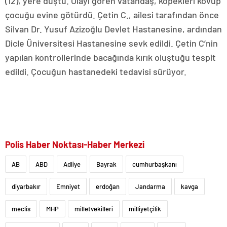
(12), yere düştü. Olayı gören vatandaş, köpekleri kovup
çocuğu evine götürdü. Çetin C., ailesi tarafından önce
Silvan Dr. Yusuf Azizoğlu Devlet Hastanesine, ardından
Dicle Üniversitesi Hastanesine sevk edildi. Çetin C’nin
yapılan kontrollerinde bacağında kırık oluştuğu tespit
edildi. Çocuğun hastanedeki tedavisi sürüyor.
Polis Haber Noktası-Haber Merkezi
AB
ABD
Adliye
Bayrak
cumhurbaşkanı
diyarbakır
Emniyet
erdoğan
Jandarma
kavga
meclis
MHP
milletvekilleri
milliyetçilik