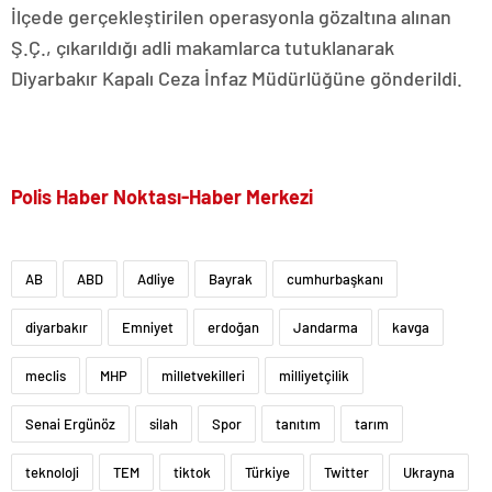
İlçede gerçekleştirilen operasyonla gözaltına alınan
Ş.Ç., çıkarıldığı adli makamlarca tutuklanarak
Diyarbakır Kapalı Ceza İnfaz Müdürlüğüne gönderildi.
Polis Haber Noktası-Haber Merkezi
AB
ABD
Adliye
Bayrak
cumhurbaşkanı
diyarbakır
Emniyet
erdoğan
Jandarma
kavga
meclis
MHP
milletvekilleri
milliyetçilik
Senai Ergünöz
silah
Spor
tanıtım
tarım
teknoloji
TEM
tiktok
Türkiye
Twitter
Ukrayna