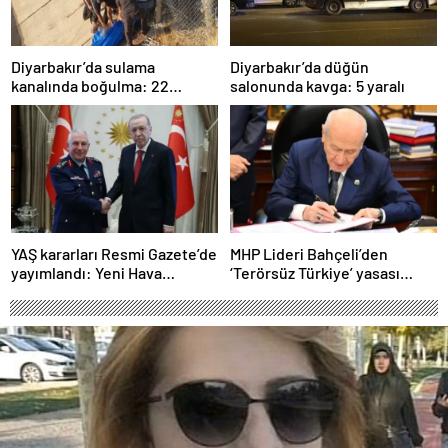
Diyarbakır’da sulama
Diyarbakır’da düğün
kanalında boğulma: 22
salonunda kavga: 5 yaralı
yaşındaki genç hayatını
kaybetti
YAŞ kararları Resmi Gazete’de
MHP Lideri Bahçeli’den
yayımlandı: Yeni Hava
‘Terörsüz Türkiye’ yasası
Kuvvetleri Komutanı
açıklaması: “Herkes kazandı”
Orgeneral Rafet Dalkıran