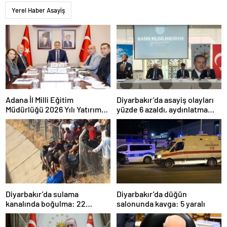
Yerel Haber Asayiş
Adana İl Milli Eğitim
Diyarbakır’da asayiş olayları
Müdürlüğü 2026 Yılı Yatırım
yüzde 6 azaldı, aydınlatma
Programı değerlendirildi
oranı yüzde 98’e yükseldi
Diyarbakır’da sulama
Diyarbakır’da düğün
kanalında boğulma: 22
salonunda kavga: 5 yaralı
yaşındaki genç hayatını
kaybetti