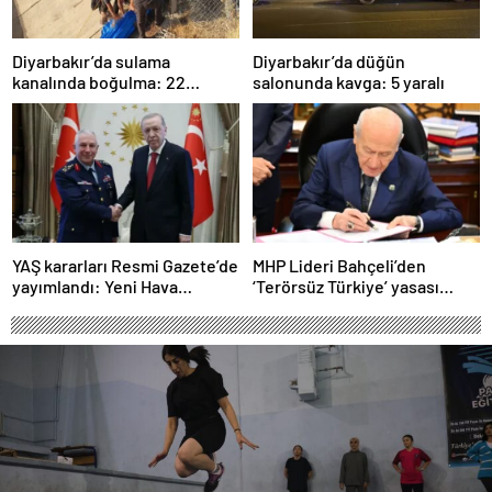
Diyarbakır’da sulama
Diyarbakır’da düğün
kanalında boğulma: 22
salonunda kavga: 5 yaralı
yaşındaki genç hayatını
kaybetti
YAŞ kararları Resmi Gazete’de
MHP Lideri Bahçeli’den
yayımlandı: Yeni Hava
‘Terörsüz Türkiye’ yasası
Kuvvetleri Komutanı
açıklaması: “Herkes kazandı”
Orgeneral Rafet Dalkıran