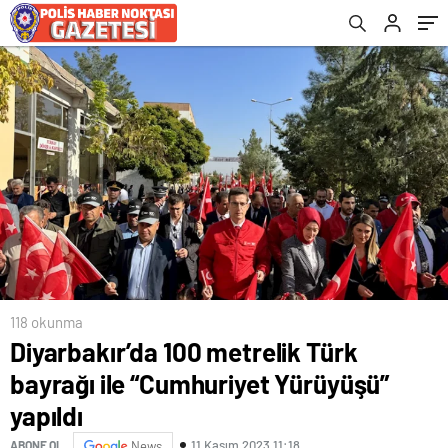
118 okunma
Diyarbakır’da 100 metrelik Türk
bayrağı ile “Cumhuriyet Yürüyüşü”
yapıldı
11 Kasım 2023 11:18
ABONE OL
News