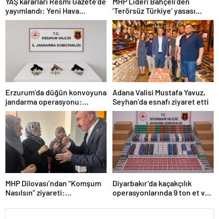
YAŞ kararları Resmi Gazete’de
MHP Lideri Bahçeli’den
yayımlandı: Yeni Hava
‘Terörsüz Türkiye’ yasası
Kuvvetleri Komutanı
açıklaması: “Herkes kazandı”
Orgeneral Rafet Dalkıran
Erzurum’da düğün konvoyuna
Adana Valisi Mustafa Yavuz,
jandarma operasyonu:
Seyhan’da esnafı ziyaret etti
Silahlar ele geçirildi, ağır
cezalar kesildi
MHP Dilovası’ndan “Komşum
Diyarbakır’da kaçakçılık
Nasılsın” ziyareti:
operasyonlarında 9 ton et ve
“Siyasetimizin merkezinde
binlerce paket sigara ele
insan var”
geçirildi