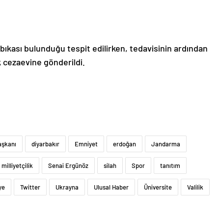
bıkası bulunduğu tespit edilirken, tedavisinin ardından
k cezaevine gönderildi.
şkanı
diyarbakır
Emniyet
erdoğan
Jandarma
milliyetçilik
Senai Ergünöz
silah
Spor
tanıtım
ye
Twitter
Ukrayna
Ulusal Haber
Üniversite
Valilik