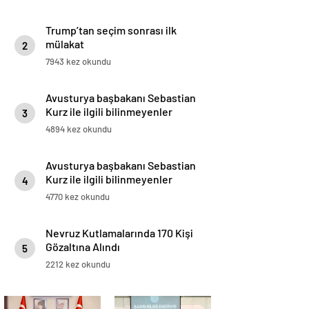
Trump’tan seçim sonrası ilk
mülakat
2
7943 kez okundu
Avusturya başbakanı Sebastian
Kurz ile ilgili bilinmeyenler
3
4894 kez okundu
Avusturya başbakanı Sebastian
Kurz ile ilgili bilinmeyenler
4
4770 kez okundu
Nevruz Kutlamalarında 170 Kişi
Gözaltına Alındı
5
2212 kez okundu