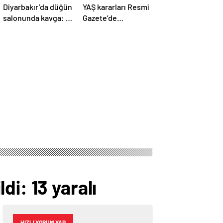
Diyarbakır’da düğün
YAŞ kararları Resmi
salonunda kavga: 5
Gazete’de
yaralı
yayımlandı: Yeni
Hava Kuvvetleri
Komutanı
Orgeneral Rafet
Dalkıran
i: 13 yaralı
HIZLI YORUM YAP