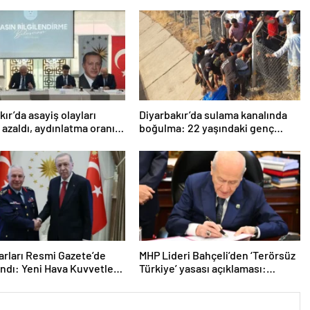
kır’da asayiş olayları
Diyarbakır’da sulama kanalında
 azaldı, aydınlatma oranı
boğulma: 22 yaşındaki genç
8’e yükseldi
hayatını kaybetti
arları Resmi Gazete’de
MHP Lideri Bahçeli’den ‘Terörsüz
ndı: Yeni Hava Kuvvetleri
Türkiye’ yasası açıklaması:
nı Orgeneral Rafet
“Herkes kazandı”
n