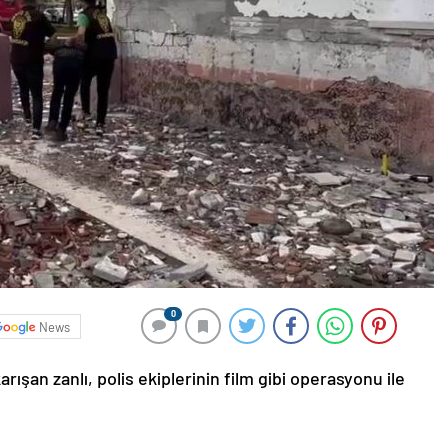
0
News
 karışan zanlı, polis ekiplerinin film gibi operasyonu ile