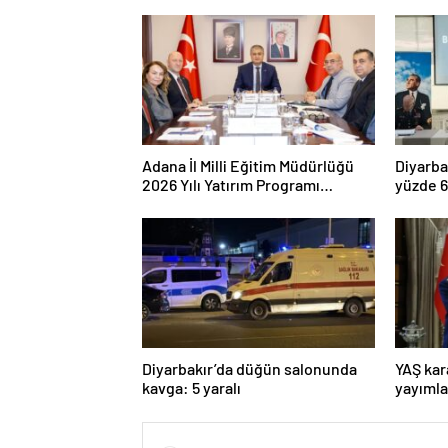
Adana İl Milli Eğitim Müdürlüğü
Diyarba
2026 Yılı Yatırım Programı
yüzde 6
değerlendirildi
yüzde 9
Diyarbakır’da düğün salonunda
YAŞ kar
kavga: 5 yaralı
yayımla
Komuta
Dalkıra