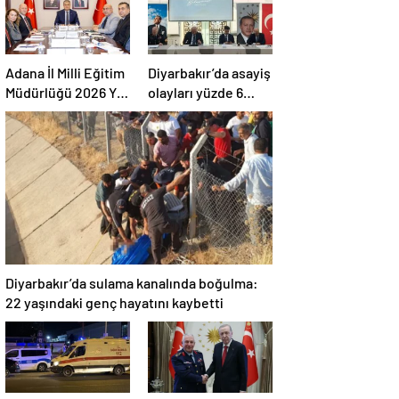
Adana İl Milli Eğitim
Diyarbakır’da asayiş
Müdürlüğü 2026 Yılı
olayları yüzde 6
Yatırım Programı
azaldı, aydınlatma
değerlendirildi
oranı yüzde 98’e
yükseldi
Diyarbakır’da sulama kanalında boğulma:
22 yaşındaki genç hayatını kaybetti