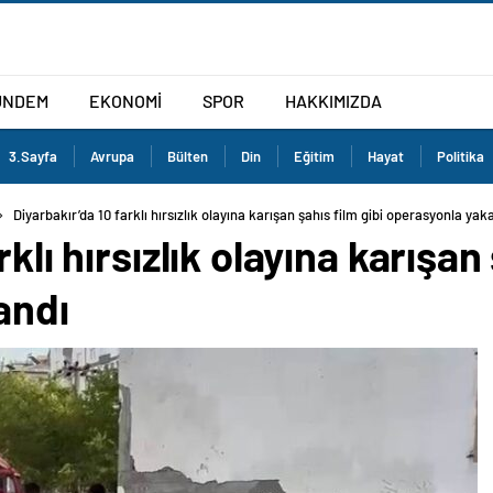
ÜNDEM
EKONOMİ
SPOR
HAKKIMIZDA
3.Sayfa
Avrupa
Bülten
Din
Eğitim
Hayat
Politika
Diyarbakır’da 10 farklı hırsızlık olayına karışan şahıs film gibi operasyonla yak
klı hırsızlık olayına karışan 
andı