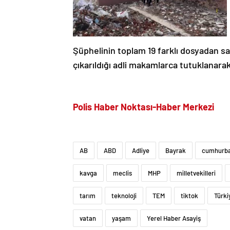
Şüphelinin toplam 19 farklı dosyadan sa
çıkarıldığı adli makamlarca tutuklanara
Polis Haber Noktası-Haber Merkezi
AB
ABD
Adliye
Bayrak
cumhurba
kavga
meclis
MHP
milletvekilleri
tarım
teknoloji
TEM
tiktok
Türki
vatan
yaşam
Yerel Haber Asayiş