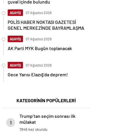
çuval içinde bulundu
ASAYİŞ
07 Ağustos 2026
POLİS HABER NOKTASI GAZETESİ
GENEL MERKEZİNDE BAYRAMLAŞMA
ASAYİŞ
07 Ağustos 2026
AK Parti MYK Bugün toplanacak
ASAYİŞ
07 Ağustos 2026
Gece Yarısı Elazığ’da deprem!
KATEGORİNİN POPÜLERLERİ
Trump’tan seçim sonrası ilk
mülakat
1
7949 kez okundu