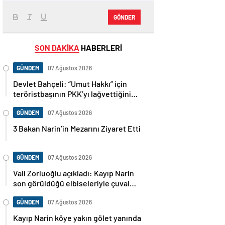
GÖNDER
SON DAKİKA
HABERLERİ
GÜNDEM
07 Ağustos 2026
Devlet Bahçeli: “Umut Hakkı” için
teröristbaşının PKK’yı lağvettiğini
haykırması şart
GÜNDEM
07 Ağustos 2026
3 Bakan Narin’in Mezarını Ziyaret Etti
GÜNDEM
07 Ağustos 2026
Vali Zorluoğlu açıkladı: Kayıp Narin
son görüldüğü elbiseleriyle çuval
içinde bulundu
GÜNDEM
07 Ağustos 2026
Kayıp Narin köye yakın gölet yanında