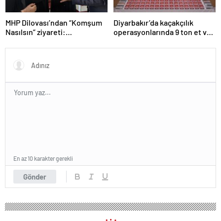
MHP Dilovası’ndan “Komşum
Diyarbakır’da kaçakçılık
Nasılsın” ziyareti:
operasyonlarında 9 ton et ve
“Siyasetimizin merkezinde
binlerce paket sigara ele
insan var”
geçirildi
En az 10 karakter gerekli
Gönder