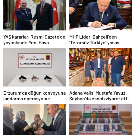
YAŞ kararları Resmi Gazete’de
MHP Lideri Bahçeli’den
yayımlandı: Yeni Hava
‘Terörsüz Türkiye’ yasası
Kuvvetleri Komutanı
açıklaması: “Herkes kazandı”
Orgeneral Rafet Dalkıran
Erzurum’da düğün konvoyuna
Adana Valisi Mustafa Yavuz,
jandarma operasyonu:
Seyhan’da esnafı ziyaret etti
Silahlar ele geçirildi, ağır
cezalar kesildi