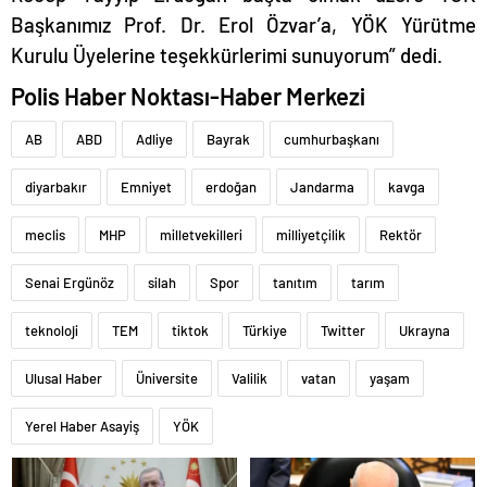
Başkanımız Prof. Dr. Erol Özvar’a, YÖK Yürütme
Kurulu Üyelerine teşekkürlerimi sunuyorum” dedi.
Polis Haber Noktası-Haber Merkezi
AB
ABD
Adliye
Bayrak
cumhurbaşkanı
diyarbakır
Emniyet
erdoğan
Jandarma
kavga
meclis
MHP
milletvekilleri
milliyetçilik
Rektör
Senai Ergünöz
silah
Spor
tanıtım
tarım
teknoloji
TEM
tiktok
Türkiye
Twitter
Ukrayna
Ulusal Haber
Üniversite
Valilik
vatan
yaşam
Yerel Haber Asayiş
YÖK