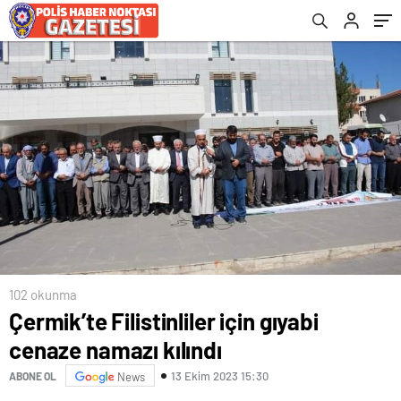
102 okunma
Çermik’te Filistinliler için gıyabi
cenaze namazı kılındı
13 Ekim 2023 15:30
ABONE OL
News