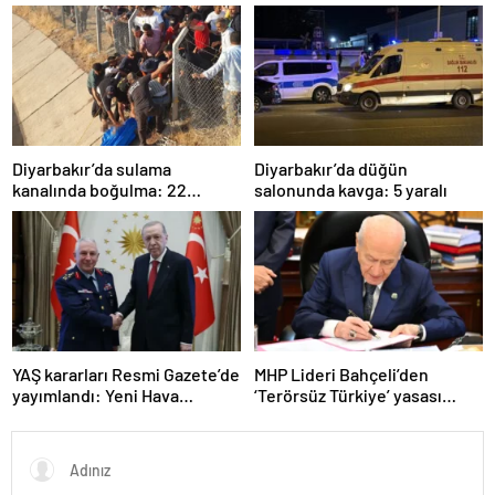
Programı değerlendirildi
oranı yüzde 98’e yükseldi
Diyarbakır’da sulama
Diyarbakır’da düğün
kanalında boğulma: 22
salonunda kavga: 5 yaralı
yaşındaki genç hayatını
kaybetti
YAŞ kararları Resmi Gazete’de
MHP Lideri Bahçeli’den
yayımlandı: Yeni Hava
‘Terörsüz Türkiye’ yasası
Kuvvetleri Komutanı
açıklaması: “Herkes kazandı”
Orgeneral Rafet Dalkıran