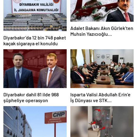
Adalet Bakanı Akın Gürlek’ten
Muhsin Yazıcıoğlu
Diyarbakır’da 12 bin 748 paket
Soruşturması Açıklaması: 25
kaçak sigaraya el konuldu
Kişi Gözaltında
Diyarbakır dahil 81 ilde 968
Isparta Valisi Abdullah Erin’e
şüpheliye operasyon
İş Dünyası ve STK
Temsilcilerinden Ziyaret