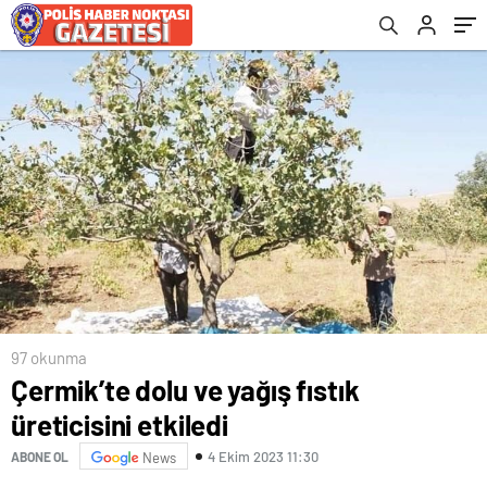
97 okunma
Çermik’te dolu ve yağış fıstık
üreticisini etkiledi
4 Ekim 2023 11:30
ABONE OL
News