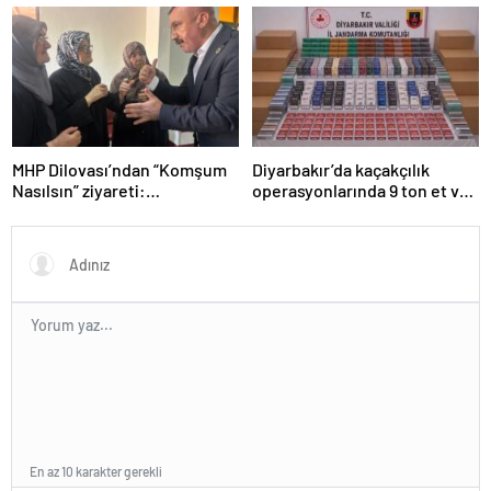
Silahlar ele geçirildi, ağır
cezalar kesildi
MHP Dilovası’ndan “Komşum
Diyarbakır’da kaçakçılık
Nasılsın” ziyareti:
operasyonlarında 9 ton et ve
“Siyasetimizin merkezinde
binlerce paket sigara ele
insan var”
geçirildi
En az 10 karakter gerekli