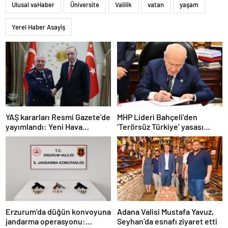
Ulusal vaHaber
Üniversite
Valilik
vatan
yaşam
Yerel Haber Asayiş
YAŞ kararları Resmi Gazete’de
MHP Lideri Bahçeli’den
yayımlandı: Yeni Hava
‘Terörsüz Türkiye’ yasası
Kuvvetleri Komutanı
açıklaması: “Herkes kazandı”
Orgeneral Rafet Dalkıran
Erzurum’da düğün konvoyuna
Adana Valisi Mustafa Yavuz,
jandarma operasyonu:
Seyhan’da esnafı ziyaret etti