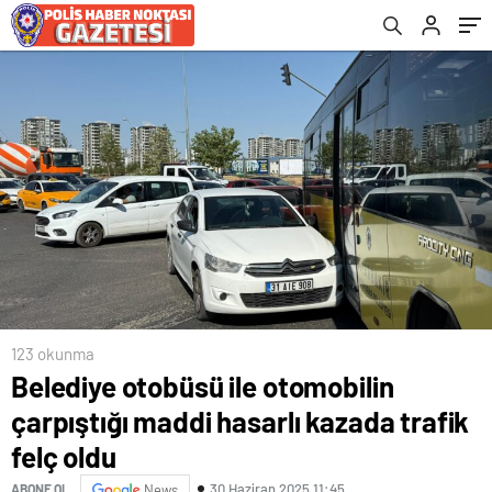
123 okunma
Belediye otobüsü ile otomobilin
çarpıştığı maddi hasarlı kazada trafik
felç oldu
30 Haziran 2025 11:45
ABONE OL
News