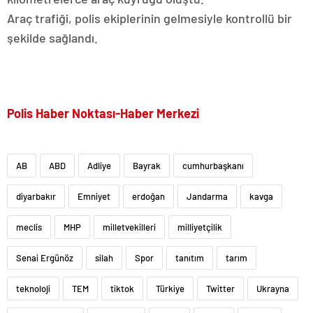
Araç trafiği, polis ekiplerinin gelmesiyle kontrollü bir
şekilde sağlandı.
Polis Haber Noktası-Haber Merkezi
AB
ABD
Adliye
Bayrak
cumhurbaşkanı
diyarbakır
Emniyet
erdoğan
Jandarma
kavga
meclis
MHP
milletvekilleri
milliyetçilik
Senai Ergünöz
silah
Spor
tanıtım
tarım
teknoloji
TEM
tiktok
Türkiye
Twitter
Ukrayna