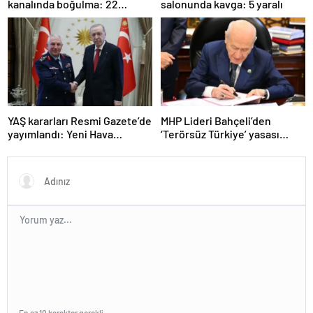
kanalında boğulma: 22
salonunda kavga: 5 yaralı
yaşındaki genç hayatını
kaybetti
YAŞ kararları Resmi Gazete’de
MHP Lideri Bahçeli’den
yayımlandı: Yeni Hava
‘Terörsüz Türkiye’ yasası
Kuvvetleri Komutanı
açıklaması: “Herkes kazandı”
Orgeneral Rafet Dalkıran