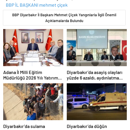
BBP İL BAŞKANI
mehmet çiçek
BBP Diyarbakır İl Başkanı Mehmet Çiçek Yangınlarla İlgili Önemli
Açıklamalarda Bulundu
Adana İl Milli Eğitim
Diyarbakır’da asayiş olayları
Müdürlüğü 2026 Yılı Yatırım
yüzde 6 azaldı, aydınlatma
Programı değerlendirildi
oranı yüzde 98’e yükseldi
Diyarbakır’da sulama
Diyarbakır’da düğün