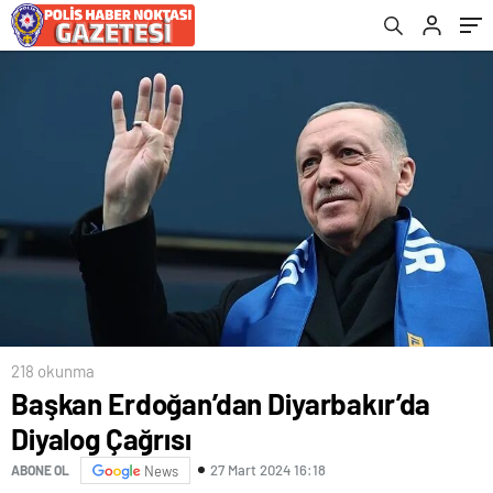
218 okunma
Başkan Erdoğan’dan Diyarbakır’da
Diyalog Çağrısı
27 Mart 2024 16:18
ABONE OL
News