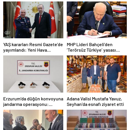
YAŞ kararları Resmi Gazete’de
MHP Lideri Bahçeli’den
yayımlandı: Yeni Hava
‘Terörsüz Türkiye’ yasası
Kuvvetleri Komutanı
açıklaması: “Herkes kazandı”
Orgeneral Rafet Dalkıran
Erzurum’da düğün konvoyuna
Adana Valisi Mustafa Yavuz,
jandarma operasyonu:
Seyhan’da esnafı ziyaret etti
Silahlar ele geçirildi, ağır
cezalar kesildi