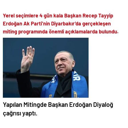
Yerel seçimlere 4 gün kala Başkan Recep Tayyip
Erdoğan
Ak Parti’nin Diyarbakır’da gerçekleşen
miting programında önemli açıklamalarda bulundu.
Yapılan Mitingde Başkan Erdoğan Diyaloğ
çağrısı yaptı.