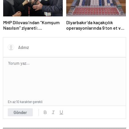
MHP Dilovası’ndan “Komşum
Diyarbakır’da kaçakçılık
Nasılsın” ziyareti:
operasyonlarında 9 ton et ve
“Siyasetimizin merkezinde
binlerce paket sigara ele
insan var”
geçirildi
En az 10 karakter gerekli
Gönder