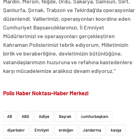
Mardin, Mersin, Niğde, Ordu, Sakarya, Samsun, Siirt,
Şanlıurfa, Şırnak, Trabzon ve Tekirdağ’da operasyonlar
düzenlendi. Valilerimizi, operasyonları koordine eden
Cumhuriyet Başsavcılıklarımızı, İl Emniyet
Müdürlerimizi ve operasyonları gerçekleştiren
Kahraman Polislerimizi tebrik ediyorum. Milletimizin
birlik ve beraberliğine, devletimizin bütünlüğüne,
vatandaşlarımızın huzuruna ve refahına kastedenlere
karşı mücadelemize aralıksız devam ediyoruz.”
Polis Haber Noktası-Haber Merkezi
AB
ABD
Adliye
Bayrak
cumhurbaşkanı
diyarbakır
Emniyet
erdoğan
Jandarma
kavga