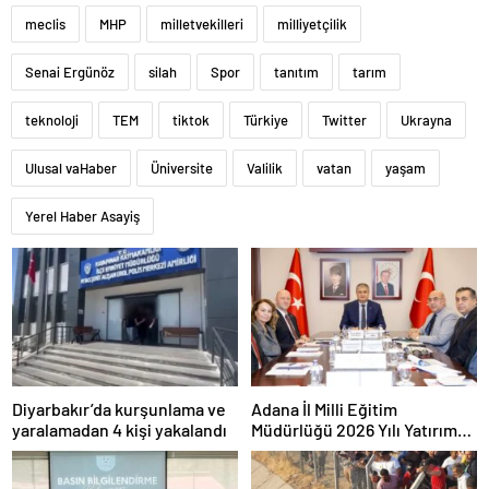
meclis
MHP
milletvekilleri
milliyetçilik
Senai Ergünöz
silah
Spor
tanıtım
tarım
teknoloji
TEM
tiktok
Türkiye
Twitter
Ukrayna
Ulusal vaHaber
Üniversite
Valilik
vatan
yaşam
Yerel Haber Asayiş
Diyarbakır’da kurşunlama ve
Adana İl Milli Eğitim
yaralamadan 4 kişi yakalandı
Müdürlüğü 2026 Yılı Yatırım
Programı değerlendirildi