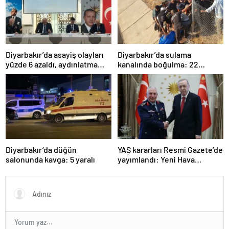
Diyarbakır’da asayiş olayları
Diyarbakır’da sulama
yüzde 6 azaldı, aydınlatma
kanalında boğulma: 22
oranı yüzde 98’e yükseldi
yaşındaki genç hayatını
kaybetti
Diyarbakır’da düğün
YAŞ kararları Resmi Gazete’de
salonunda kavga: 5 yaralı
yayımlandı: Yeni Hava
Kuvvetleri Komutanı
Orgeneral Rafet Dalkıran