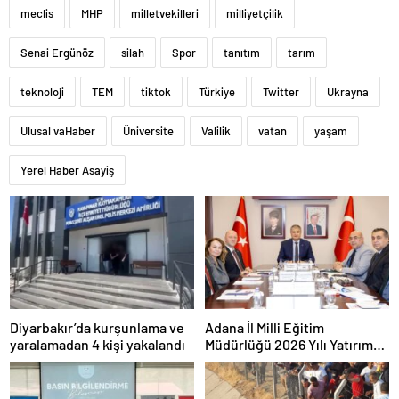
meclis
MHP
milletvekilleri
milliyetçilik
Senai Ergünöz
silah
Spor
tanıtım
tarım
teknoloji
TEM
tiktok
Türkiye
Twitter
Ukrayna
Ulusal vaHaber
Üniversite
Valilik
vatan
yaşam
Yerel Haber Asayiş
Diyarbakır’da kurşunlama ve
Adana İl Milli Eğitim
yaralamadan 4 kişi yakalandı
Müdürlüğü 2026 Yılı Yatırım
Programı değerlendirildi