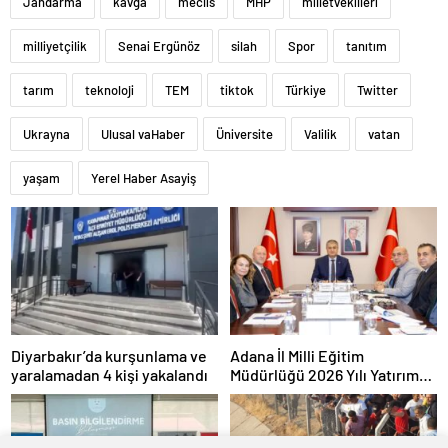
Jandarma
kavga
meclis
MHP
milletvekilleri
milliyetçilik
Senai Ergünöz
silah
Spor
tanıtım
tarım
teknoloji
TEM
tiktok
Türkiye
Twitter
Ukrayna
Ulusal vaHaber
Üniversite
Valilik
vatan
yaşam
Yerel Haber Asayiş
Diyarbakır’da kurşunlama ve
Adana İl Milli Eğitim
yaralamadan 4 kişi yakalandı
Müdürlüğü 2026 Yılı Yatırım
Programı değerlendirildi