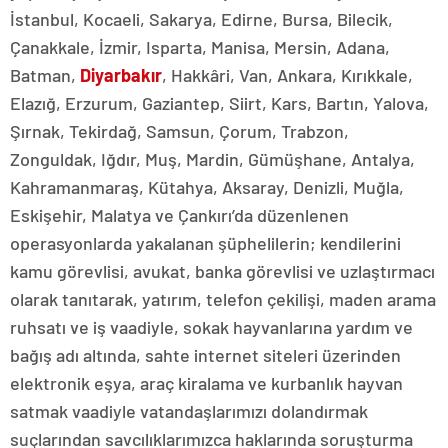
İstanbul, Kocaeli, Sakarya, Edirne, Bursa, Bilecik,
Çanakkale, İzmir, Isparta, Manisa, Mersin, Adana,
Batman,
Diyarbakır
, Hakkâri, Van, Ankara, Kırıkkale,
Elazığ, Erzurum, Gaziantep, Siirt, Kars, Bartın, Yalova,
Şırnak, Tekirdağ, Samsun, Çorum, Trabzon,
Zonguldak, Iğdır, Muş, Mardin, Gümüşhane, Antalya,
Kahramanmaraş, Kütahya, Aksaray, Denizli, Muğla,
Eskişehir, Malatya ve Çankırı’da düzenlenen
operasyonlarda yakalanan şüphelilerin; kendilerini
kamu görevlisi, avukat, banka görevlisi ve uzlaştırmacı
olarak tanıtarak, yatırım, telefon çekilişi, maden arama
ruhsatı ve iş vaadiyle, sokak hayvanlarına yardım ve
bağış adı altında, sahte internet siteleri üzerinden
elektronik eşya, araç kiralama ve kurbanlık hayvan
satmak vaadiyle vatandaşlarımızı dolandırmak
suçlarından savcılıklarımızca haklarında soruşturma