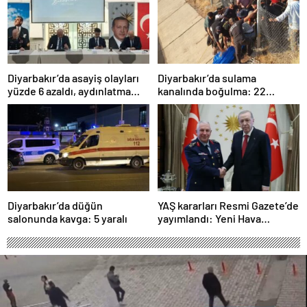
Diyarbakır’da asayiş olayları
Diyarbakır’da sulama
yüzde 6 azaldı, aydınlatma
kanalında boğulma: 22
oranı yüzde 98’e yükseldi
yaşındaki genç hayatını
kaybetti
Diyarbakır’da düğün
YAŞ kararları Resmi Gazete’de
salonunda kavga: 5 yaralı
yayımlandı: Yeni Hava
Kuvvetleri Komutanı
Orgeneral Rafet Dalkıran