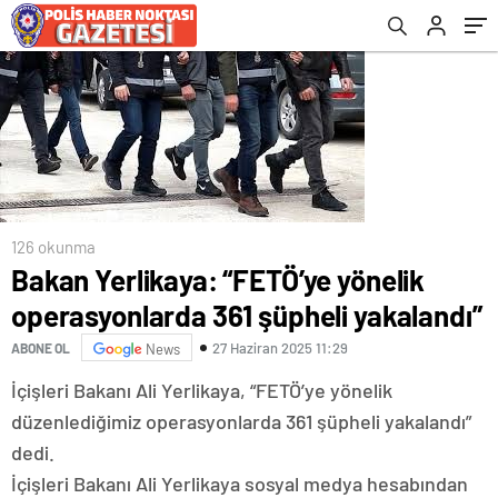
düzenlediğimiz operasyonlarımızda 181
kameralara yansıdı
şüpheli tutuklandı”
126 okunma
Bakan Yerlikaya: “FETÖ’ye yönelik
operasyonlarda 361 şüpheli yakalandı”
27 Haziran 2025 11:29
ABONE OL
News
İçişleri Bakanı Ali Yerlikaya, “FETÖ’ye yönelik
düzenlediğimiz operasyonlarda 361 şüpheli yakalandı”
dedi.
İçişleri Bakanı Ali Yerlikaya sosyal medya hesabından