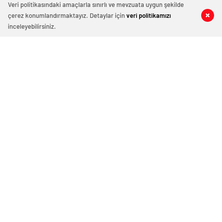
Veri politikasındaki amaçlarla sınırlı ve mevzuata uygun şekilde
çerez konumlandırmaktayız. Detaylar için
veri politikamızı
inceleyebilirsiniz.
Diyarbakır’da asayiş olayları
Diyarbakır’da sulama
yüzde 6 azaldı, aydınlatma
kanalında boğulma: 22
oranı yüzde 98’e yükseldi
yaşındaki genç hayatını
kaybetti
Diyarbakır’da düğün
YAŞ kararları Resmi Gazete’de
salonunda kavga: 5 yaralı
yayımlandı: Yeni Hava
Kuvvetleri Komutanı
Orgeneral Rafet Dalkıran
Polis Haber Noktası Gazetesi