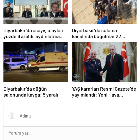
Diyarbakır’da asayiş olayları
Diyarbakır’da sulama
yüzde 6 azaldı, aydınlatma
kanalında boğulma: 22
oranı yüzde 98’e yükseldi
yaşındaki genç hayatını
kaybetti
Diyarbakır’da düğün
YAŞ kararları Resmi Gazete’de
salonunda kavga: 5 yaralı
yayımlandı: Yeni Hava
Kuvvetleri Komutanı
Orgeneral Rafet Dalkıran