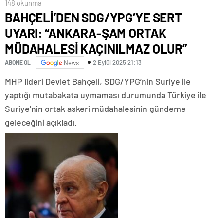
148 okunma
BAHÇELİ’DEN SDG/YPG’YE SERT
UYARI: “ANKARA-ŞAM ORTAK
MÜDAHALESİ KAÇINILMAZ OLUR”
2 Eylül 2025 21:13
ABONE OL
News
MHP lideri Devlet Bahçeli, SDG/YPG’nin Suriye ile
yaptığı mutabakata uymaması durumunda Türkiye ile
Suriye’nin ortak askeri müdahalesinin gündeme
geleceğini açıkladı.