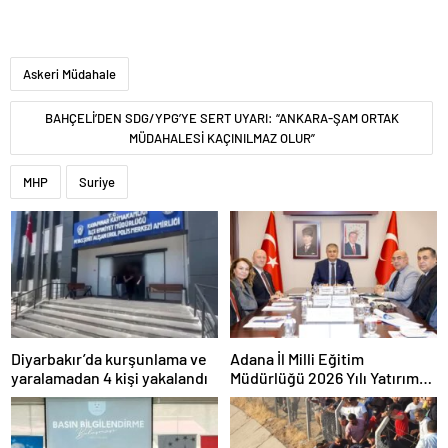
Askeri Müdahale
BAHÇELİ’DEN SDG/YPG’YE SERT UYARI: “ANKARA-ŞAM ORTAK
MÜDAHALESİ KAÇINILMAZ OLUR”
MHP
Suriye
Diyarbakır’da kurşunlama ve
Adana İl Milli Eğitim
yaralamadan 4 kişi yakalandı
Müdürlüğü 2026 Yılı Yatırım
Programı değerlendirildi