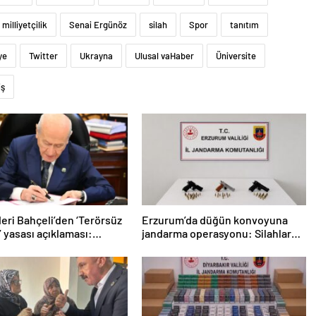
milliyetçilik
Senai Ergünöz
silah
Spor
tanıtım
ye
Twitter
Ukrayna
Ulusal vaHaber
Üniversite
iş
eri Bahçeli’den ‘Terörsüz
Erzurum’da düğün konvoyuna
’ yasası açıklaması:
jandarma operasyonu: Silahlar
 kazandı”
ele geçirildi, ağır cezalar kesildi