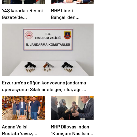
YAŞ kararları Resmi
MHP Lideri
Gazete’de
Bahçeli’den
yayımlandı: Yeni
‘Terörsüz Türkiye’
Hava Kuvvetleri
yasası açıklaması:
Komutanı
“Herkes kazandı”
Orgeneral Rafet
Dalkıran
Erzurum’da düğün konvoyuna jandarma
operasyonu: Silahlar ele geçirildi, ağır
cezalar kesildi
Adana Valisi
MHP Dilovası’ndan
Mustafa Yavuz,
“Komşum Nasılsın”