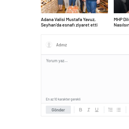
Adana Valisi Mustafa Yavuz,
MHP Di
Seyhan’da esnafı ziyaret etti
Nasılsın
merkezi
En az 10 karakter gerekli
Gönder