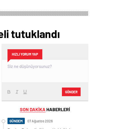
Seyhan’da esnafı
ziyareti:
ziyaret etti
“Siyasetimizin
merkezinde insan
var”
li tutuklandı
HIZLI YORUM YAP
GÖNDER
SON DAKİKA
HABERLERİ
GÜNDEM
07 Ağustos 2026