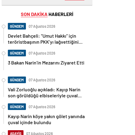
SON DAKİKA
HABERLERİ
GÜNDEM
07 Ağustos 2026
Devlet Bahçeli: “Umut Hakkı” için
teröristbaşının PKK’yı lağvettiğini
haykırması şart
GÜNDEM
07 Ağustos 2026
3 Bakan Narin’in Mezarını Ziyaret Etti
GÜNDEM
07 Ağustos 2026
Vali Zorluoğlu açıkladı: Kayıp Narin
son görüldüğü elbiseleriyle çuval
içinde bulundu
GÜNDEM
07 Ağustos 2026
Kayıp Narin köye yakın gölet yanında
çuval içinde bulundu
ASAYİŞ
07 Ağustos 2026