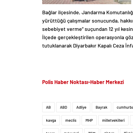
Bağlar ilçesinde, Jandarma Komutanlığ
yürüttüğü çalışmalar sonucunda, hakkında
sebebiyet verme” suçundan 12 yıl kesin
İlçede gerçekleştirilen operasyonla göza
tutuklanarak Diyarbakır Kapalı Ceza İn
Polis Haber Noktası-Haber Merkezi
AB
ABD
Adliye
Bayrak
cumhurba
kavga
meclis
MHP
milletvekilleri