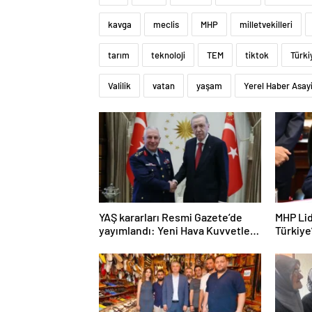
kavga
meclis
MHP
milletvekilleri
tarım
teknoloji
TEM
tiktok
Türki
Valilik
vatan
yaşam
Yerel Haber Asay
YAŞ kararları Resmi Gazete’de
MHP Lid
yayımlandı: Yeni Hava Kuvvetleri
Türkiye
Komutanı Orgeneral Rafet
“Herkes
Dalkıran