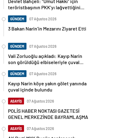
Devlet Bahçeli: “Umut Hakkı” için
teröristbaşının PKK’yı lağvettiğini
haykırması şart
GÜNDEM
07 Ağustos 2026
3 Bakan Narin’in Mezarını Ziyaret Etti
GÜNDEM
07 Ağustos 2026
Vali Zorluoğlu açıkladı: Kayıp Narin
son görüldüğü elbiseleriyle çuval
içinde bulundu
GÜNDEM
07 Ağustos 2026
Kayıp Narin köye yakın gölet yanında
çuval içinde bulundu
ASAYİŞ
07 Ağustos 2026
POLİS HABER NOKTASI GAZETESİ
GENEL MERKEZİNDE BAYRAMLAŞMA
ASAYİŞ
07 Ağustos 2026