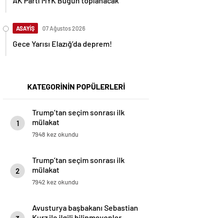
AK Parti MYK Bugün toplanacak
ASAYİŞ
07 Ağustos 2026
Gece Yarısı Elazığ’da deprem!
KATEGORİNİN POPÜLERLERİ
Trump’tan seçim sonrası ilk
mülakat
1
7948 kez okundu
Trump’tan seçim sonrası ilk
mülakat
2
7942 kez okundu
Avusturya başbakanı Sebastian
Kurz ile ilgili bilinmeyenler