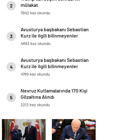
mülakat
2
7942 kez okundu
Avusturya başbakanı Sebastian
Kurz ile ilgili bilinmeyenler
3
4893 kez okundu
Avusturya başbakanı Sebastian
Kurz ile ilgili bilinmeyenler
4
4769 kez okundu
Nevruz Kutlamalarında 170 Kişi
Gözaltına Alındı
5
2212 kez okundu