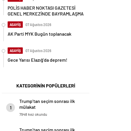
POLİS HABER NOKTASI GAZETESİ
GENEL MERKEZİNDE BAYRAMLAŞMA
ASAYİŞ
07 Ağustos 2026
AK Parti MYK Bugün toplanacak
ASAYİŞ
07 Ağustos 2026
Gece Yarısı Elazığ’da deprem!
KATEGORİNİN POPÜLERLERİ
Trump’tan seçim sonrası ilk
mülakat
1
7948 kez okundu
Trump’tan seçim sonrası ilk