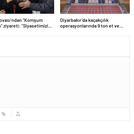
lovası’ndan “Komşum
Diyarbakır’da kaçakçılık
” ziyareti: “Siyasetimizin
operasyonlarında 9 ton et ve
nde insan var”
binlerce paket sigara ele geçirildi