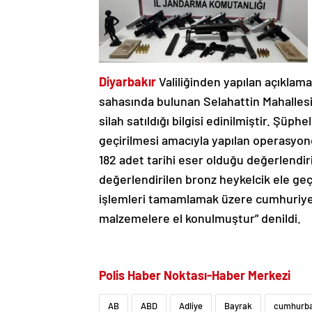
Diyarbakır
Valiliğinden yapılan açıklam
sahasında bulunan Selahattin Mahallesi’n
silah satıldığı bilgisi edinilmiştir. Şüph
geçirilmesi amacıyla yapılan operasyon
182 adet tarihi eser olduğu değerlendiri
değerlendirilen bronz heykelcik ele geçiri
işlemleri tamamlamak üzere cumhuriyet 
malzemelere el konulmuştur” denildi.
Polis Haber Noktası-Haber Merkezi
AB
ABD
Adliye
Bayrak
cumhurba