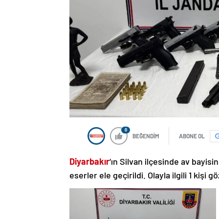
0
BEĞENDİM
ABONE OL
Diyarbakır
‘ın Silvan ilçesinde av bayis
eserler ele geçirildi. Olayla ilgili 1 kişi gö