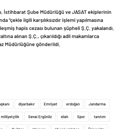
ı, İstihbarat Şube Müdürlüğü ve JASAT ekiplerinin
 “çekle ilgili karşılıksızdır işlemi yapılmasına
leşmiş hapis cezası bulunan şüpheli Ş.Ç. yakalandı.
ltına alınan Ş.Ç., çıkarıldığı adli makamlarca
faz Müdürlüğüne gönderildi.
şkanı
diyarbakır
Emniyet
erdoğan
Jandarma
milliyetçilik
Senai Ergünöz
silah
Spor
tanıtım