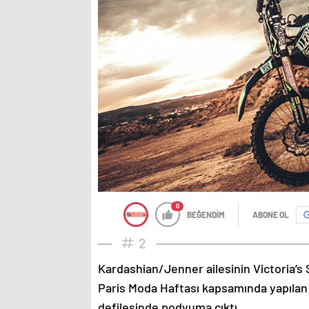
0
BEĞENDİM
ABONE OL
2
Kardashian/Jenner ailesinin Victoria’s 
Paris Moda Haftası kapsamında yapılan
defilesinde podyuma çıktı.