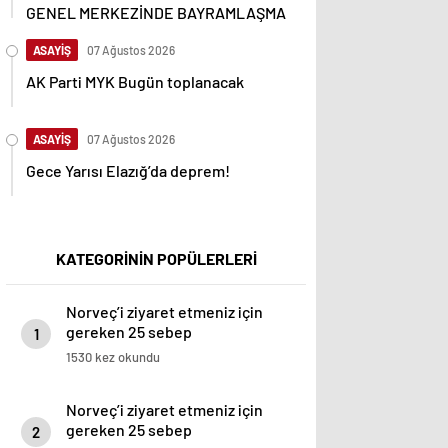
GENEL MERKEZİNDE BAYRAMLAŞMA
ASAYİŞ
07 Ağustos 2026
AK Parti MYK Bugün toplanacak
ASAYİŞ
07 Ağustos 2026
Gece Yarısı Elazığ’da deprem!
KATEGORİNİN POPÜLERLERİ
Norveç’i ziyaret etmeniz için
gereken 25 sebep
1
1530 kez okundu
Norveç’i ziyaret etmeniz için
gereken 25 sebep
2