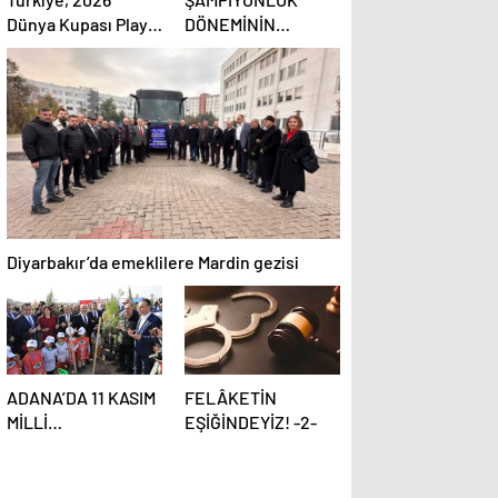
Dünya Kupası Play-
DÖNEMİNİN
off Finaline
ASBAŞKANI
Yükseldi!
KONUŞTU:
DİYARBEKİRSPOR
SAHİPSİZ
KALMAMALI
Diyarbakır’da emeklilere Mardin gezisi
ADANA’DA 11 KASIM
FELÂKETİN
MİLLİ
EŞİĞİNDEYİZ! -2-
AĞAÇLANDIRMA
GÜNÜ’NDE
FİDANLAR