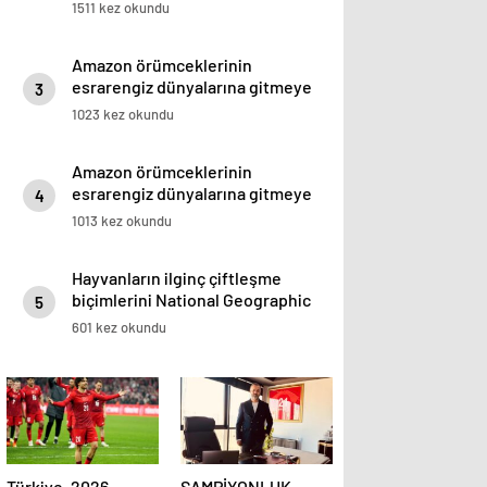
1511 kez okundu
Amazon örümceklerinin
esrarengiz dünyalarına gitmeye
3
hazır olun.
1023 kez okundu
Amazon örümceklerinin
esrarengiz dünyalarına gitmeye
4
hazır olun.
1013 kez okundu
Hayvanların ilginç çiftleşme
biçimlerini National Geographic
5
görüntüledi.
601 kez okundu
Türkiye, 2026
ŞAMPİYONLUK