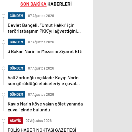
SON DAKİKA
HABERLERİ
GÜNDEM
07 Ağustos 2026
Devlet Bahçeli: “Umut Hakkı” için
teröristbaşının PKK’yı lağvettiğini
haykırması şart
GÜNDEM
07 Ağustos 2026
3 Bakan Narin’in Mezarını Ziyaret Etti
GÜNDEM
07 Ağustos 2026
Vali Zorluoğlu açıkladı: Kayıp Narin
son görüldüğü elbiseleriyle çuval
içinde bulundu
GÜNDEM
07 Ağustos 2026
Kayıp Narin köye yakın gölet yanında
çuval içinde bulundu
ASAYİŞ
07 Ağustos 2026
POLİS HABER NOKTASI GAZETESİ