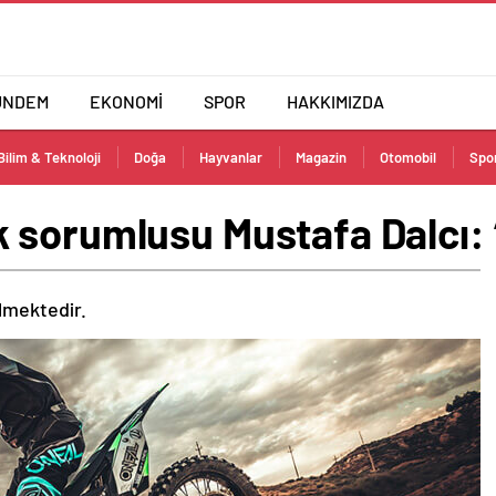
ÜNDEM
EKONOMİ
SPOR
HAKKIMIZDA
Bilim & Teknoloji
Doğa
Hayvanlar
Magazin
Otomobil
Spo
 sorumlusu Mustafa Dalcı: 
ilmektedir.