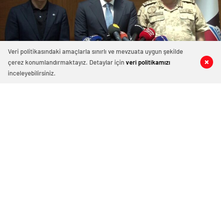
Veri politikasındaki amaçlarla sınırlı ve mevzuata uygun şekilde
çerez konumlandırmaktayız. Detaylar için
veri politikamızı
inceleyebilirsiniz.
226 okunma
Vali Zorluoğlu açıkladı: Kayıp Narin
son görüldüğü elbiseleriyle çuval
içinde bulundu
8 Eylül 2024 16:31
ABONE OL
News
Diyarbakır Valisi Murat Zorluoğlu, kaybolduğu 21
Ağustos tarihinden itibaren bulunması için arama