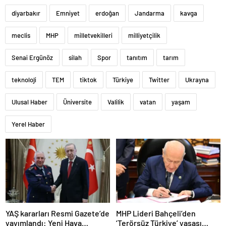
diyarbakır
Emniyet
erdoğan
Jandarma
kavga
meclis
MHP
milletvekilleri
milliyetçilik
Senai Ergünöz
silah
Spor
tanıtım
tarım
teknoloji
TEM
tiktok
Türkiye
Twitter
Ukrayna
Ulusal Haber
Üniversite
Valilik
vatan
yaşam
Yerel Haber
YAŞ kararları Resmi Gazete’de
MHP Lideri Bahçeli’den
yayımlandı: Yeni Hava
‘Terörsüz Türkiye’ yasası