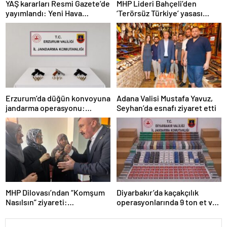
YAŞ kararları Resmi Gazete’de
MHP Lideri Bahçeli’den
yayımlandı: Yeni Hava
‘Terörsüz Türkiye’ yasası
Kuvvetleri Komutanı
açıklaması: “Herkes kazandı”
Orgeneral Rafet Dalkıran
Erzurum’da düğün konvoyuna
Adana Valisi Mustafa Yavuz,
jandarma operasyonu:
Seyhan’da esnafı ziyaret etti
Silahlar ele geçirildi, ağır
cezalar kesildi
MHP Dilovası’ndan “Komşum
Diyarbakır’da kaçakçılık
Nasılsın” ziyareti:
operasyonlarında 9 ton et ve
“Siyasetimizin merkezinde
binlerce paket sigara ele
insan var”
geçirildi