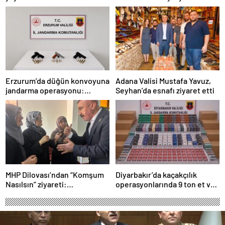
Kuvvetleri Komutanı
açıklaması: “Herkes kazandı”
Orgeneral Rafet Dalkıran
Erzurum’da düğün konvoyuna
Adana Valisi Mustafa Yavuz,
jandarma operasyonu:
Seyhan’da esnafı ziyaret etti
Silahlar ele geçirildi, ağır
cezalar kesildi
MHP Dilovası’ndan “Komşum
Diyarbakır’da kaçakçılık
Nasılsın” ziyareti:
operasyonlarında 9 ton et ve
“Siyasetimizin merkezinde
binlerce paket sigara ele
insan var”
geçirildi