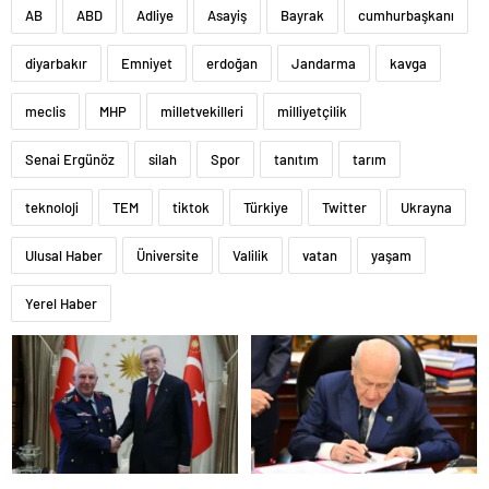
AB
ABD
Adliye
Asayiş
Bayrak
cumhurbaşkanı
diyarbakır
Emniyet
erdoğan
Jandarma
kavga
meclis
MHP
milletvekilleri
milliyetçilik
Senai Ergünöz
silah
Spor
tanıtım
tarım
teknoloji
TEM
tiktok
Türkiye
Twitter
Ukrayna
Ulusal Haber
Üniversite
Valilik
vatan
yaşam
Yerel Haber